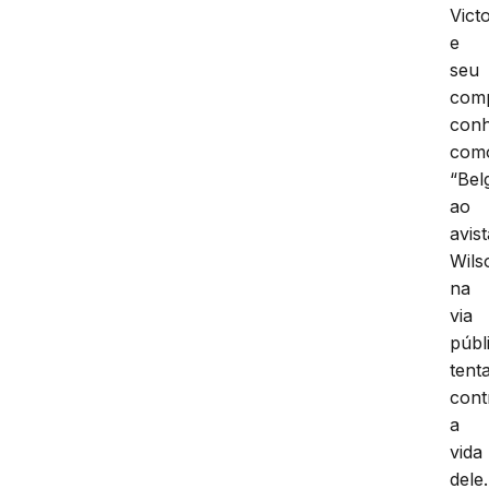
Vict
e
seu
com
conh
com
“Bel
ao
avis
Wils
na
via
públ
tent
cont
a
vida
dele.