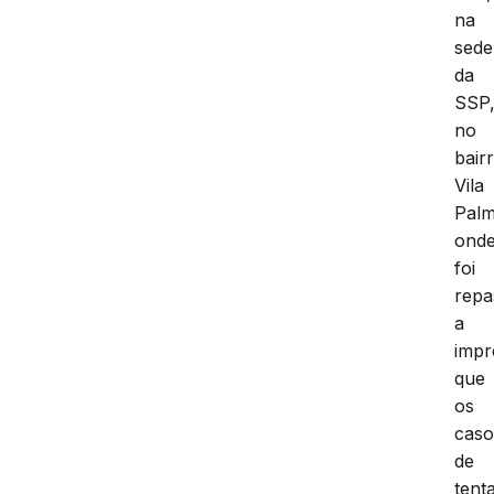
na
sede
da
SSP
no
bair
Vila
Palm
ond
foi
repa
a
impr
que
os
caso
de
tent