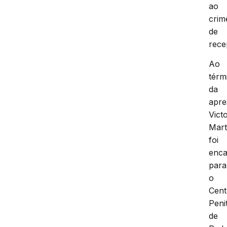
ao
crim
de
rece
Ao
térm
da
apre
Vict
Mart
foi
enc
para
o
Cent
Peni
de