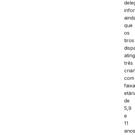
dele
info
aind
que
os
tiros
disp
atin
três
cria
com
faix
etári
de
5,9
e
11
anos