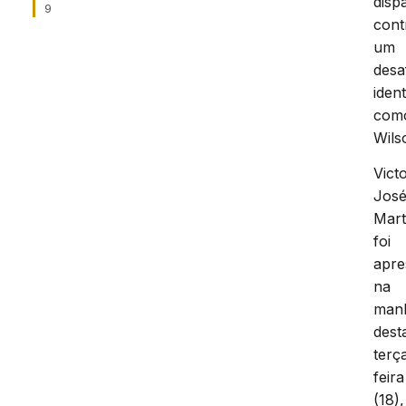
disp
9
cont
um
desa
ident
com
Wils
Vict
Jos
Mart
foi
apre
na
man
dest
terç
feira
(18),