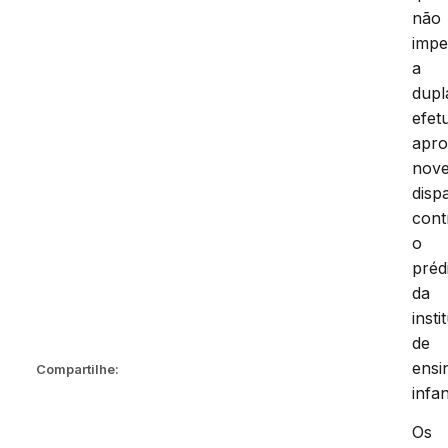
não
impe
a
dupl
efet
apr
nov
disp
cont
o
préd
da
insti
de
ensi
Compartilhe:
infan
Os