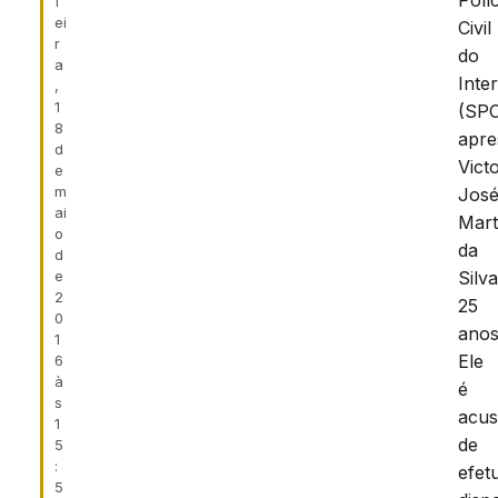
Políc
f
ei
Civil
r
do
a
Inter
,
1
(SPC
8
apre
d
Vict
e
m
Jos
ai
Mart
o
da
d
e
Silva
2
25
0
anos
1
Ele
6
à
é
s
acu
1
de
5
:
efet
5