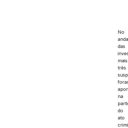
No
and
das
inve
mais
três
susp
for
apon
na
part
do
ato
crim