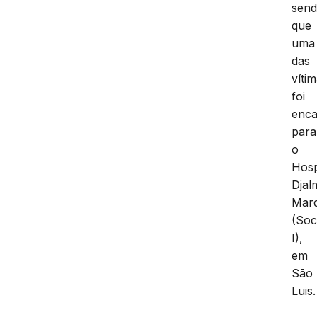
sen
que
uma
das
víti
foi
enc
para
o
Hosp
Djal
Mar
(Soc
I),
em
São
Luis.