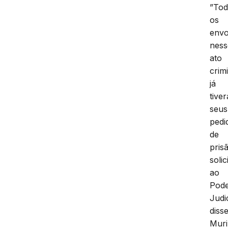
”To
os
envo
ness
ato
crim
já
tive
seus
pedi
de
pris
solic
ao
Pod
Judic
diss
Muri