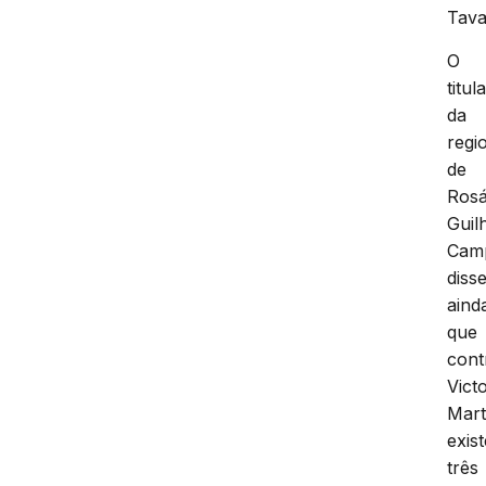
Tava
O
titul
da
regi
de
Rosá
Guil
Cam
diss
aind
que
cont
Vict
Mart
exis
três