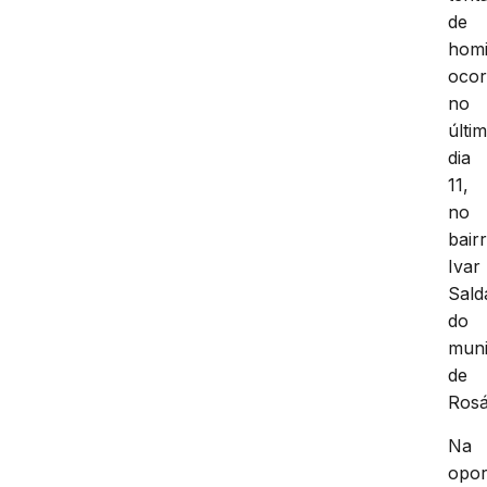
de
homi
oco
no
últi
dia
11,
no
bair
Ivar
Sald
do
muni
de
Rosá
Na
opor