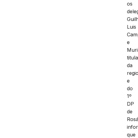
os
dele
Guil
Luis
Cam
e
Muri
titul
da
regi
e
do
1º
DP
de
Rosá
info
que