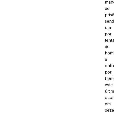
man
de
pris
sen
um
por
tenta
de
homi
e
outr
por
homi
este
últi
ocor
em
dez