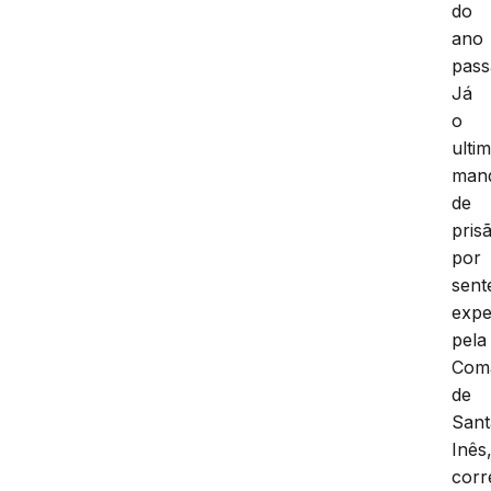
do
ano
pass
Já
o
ulti
man
de
pris
por
sent
expe
pela
Com
de
Sant
Inês
corr