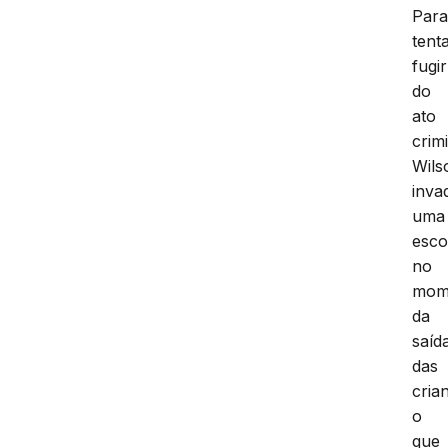
Par
tent
fugir
do
ato
crim
Wils
inva
uma
esco
no
mom
da
saíd
das
cria
o
que