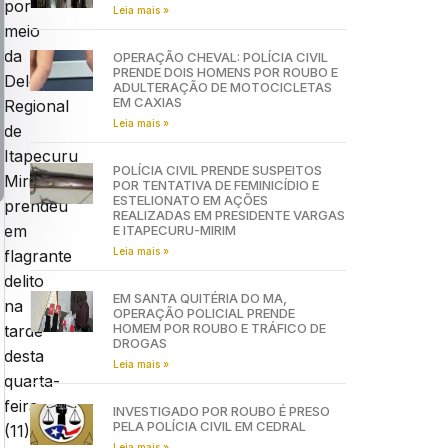
por
Leia mais »
meio
da
OPERAÇÃO CHEVAL: POLÍCIA CIVIL
PRENDE DOIS HOMENS POR ROUBO E
Delegacia
ADULTERAÇÃO DE MOTOCICLETAS
EM CAXIAS
Regional
Leia mais »
de
Itapecuru
POLÍCIA CIVIL PRENDE SUSPEITOS
Mirim,
POR TENTATIVA DE FEMINICÍDIO E
ESTELIONATO EM AÇÕES
prendeu
REALIZADAS EM PRESIDENTE VARGAS
em
E ITAPECURU-MIRIM
Leia mais »
flagrante
delito
EM SANTA QUITÉRIA DO MA,
na
OPERAÇÃO POLICIAL PRENDE
HOMEM POR ROUBO E TRÁFICO DE
tarde
DROGAS
desta
Leia mais »
quarta-
feira
INVESTIGADO POR ROUBO É PRESO
PELA POLÍCIA CIVIL EM CEDRAL
(11),
Leia mais »