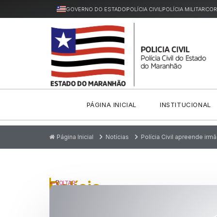
GOVERNO DO ESTADO
POLÍCIA CIVIL
POLÍCIA MILITAR
COR
PÁGINA INICIAL
INSTITUCIONAL
Página Inicial
Notícias
Polícia Civil apreende ir
Polícia
P
VOLTAR
u
Civil
bl
ic