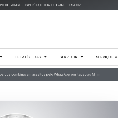
PO DE BOMBEIROS
PERÍCIA OFICIAL
DETRAN
DEFESA CIVIL
ESTATÍSTICAS
SERVIDOR
SERVIÇOS 
mãos que combinavam assaltos pelo WhatsApp em Itapecuru Mirim