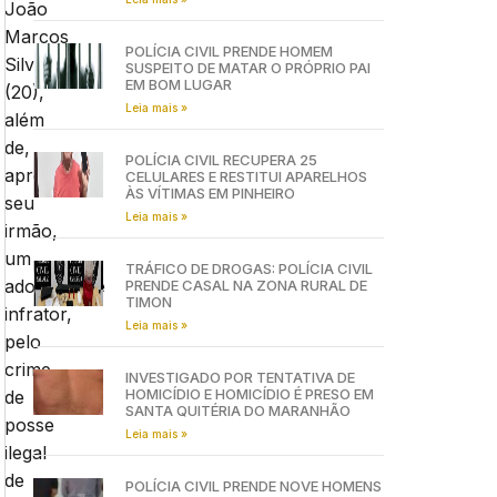
João
Marcos
POLÍCIA CIVIL PRENDE HOMEM
Silva
SUSPEITO DE MATAR O PRÓPRIO PAI
EM BOM LUGAR
(20),
Leia mais »
além
de,
POLÍCIA CIVIL RECUPERA 25
apreender
CELULARES E RESTITUI APARELHOS
ÀS VÍTIMAS EM PINHEIRO
seu
Leia mais »
irmão,
um
TRÁFICO DE DROGAS: POLÍCIA CIVIL
adolescente
PRENDE CASAL NA ZONA RURAL DE
TIMON
infrator,
Leia mais »
pelo
crime
INVESTIGADO POR TENTATIVA DE
HOMICÍDIO E HOMICÍDIO É PRESO EM
de
SANTA QUITÉRIA DO MARANHÃO
posse
Leia mais »
ilegal
de
POLÍCIA CIVIL PRENDE NOVE HOMENS