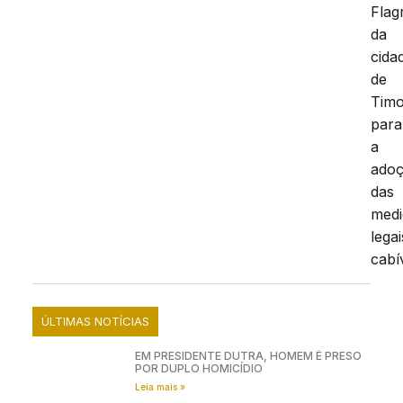
Flag
da
cida
de
Tim
para
a
ado
das
medi
legai
cabí
ÚLTIMAS NOTÍCIAS
EM PRESIDENTE DUTRA, HOMEM É PRESO
POR DUPLO HOMICÍDIO
Leia mais »