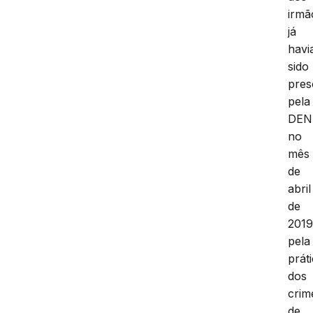
irmã
já
havi
sido
pres
pela
DEN
no
mês
de
abril
de
2019
pela
prát
dos
crim
de