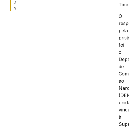
3
Tim
9
O
resp
pela
pris
foi
o
Dep
de
Com
ao
Narc
(DE
unid
vinc
à
Supe