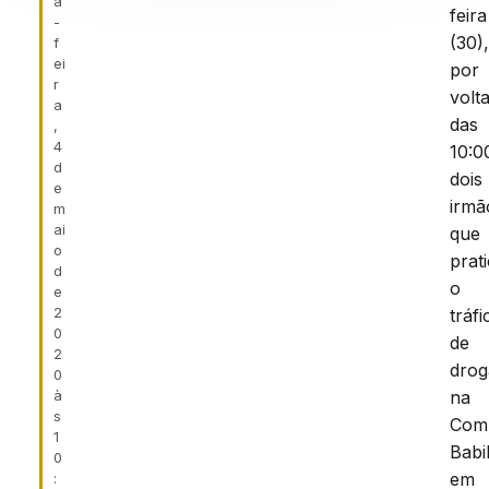
a
feira
-
(30)
f
ei
por
r
volt
a
das
,
4
10:0
d
dois
e
irmã
m
ai
que
o
prat
d
o
e
2
tráfi
0
de
2
drog
0
à
na
s
Com
1
Babi
0
em
: