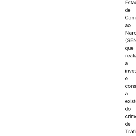
Esta
de
Com
ao
Narc
(SE
que
real
a
inve
e
cons
a
exis
do
crim
de
Tráf