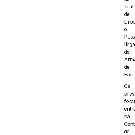
Tráf
de
Dro
e
Pos
Ilega
de
Arm
de
Fogo
Os
pres
for
entr
na
Cent
de