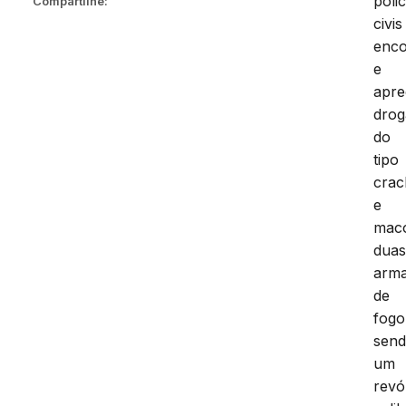
polic
Compartilhe:
civis
enc
e
apr
drog
do
tipo
crac
e
mac
dua
arm
de
fogo
sen
um
revó