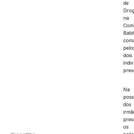
de
Drog
na
Com
Babi
com
pelo
dois
indi
pres
Na
pos
dos
irmã
pres
os