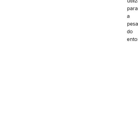
utili
para
a
pes
do
ento