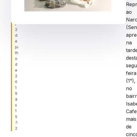
f
Rep
ei
ao
r
a
Narc
,
(Sen
2
apre
d
e
na
ju
tard
lh
dest
o
d
segu
e
feira
2
(1°),
0
1
no
9
bair
à
Isab
s
1
Cafe
5
mais
:1
de
2
cinc