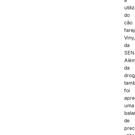
utili
do
cão
fare
Viny
da
SEN
Alé
da
drog
tam
foi
apre
uma
bala
de
prec