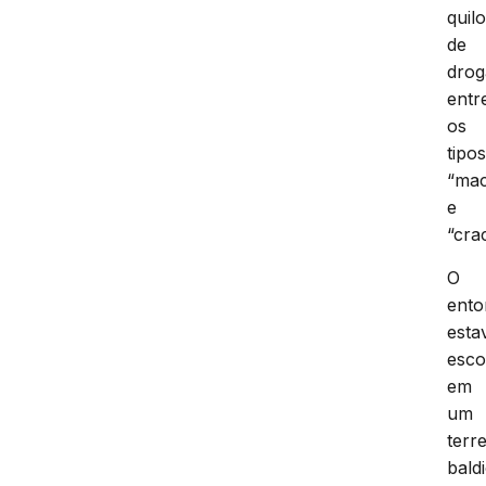
quil
de
drog
entr
os
tipo
“ma
e
“cra
O
ento
esta
esco
em
um
terr
baldi