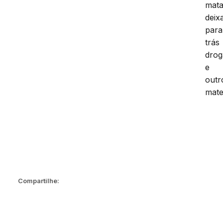
mata
deix
para
trás
drog
e
outr
mater
Compartilhe: