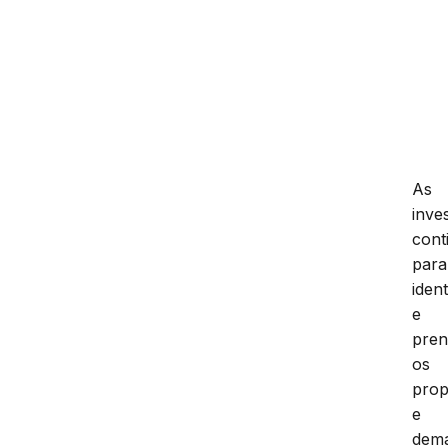
As
inve
cont
para
ident
e
pren
os
prop
e
dema