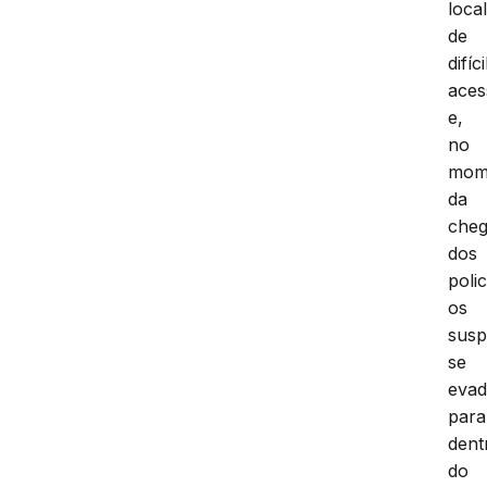
loca
de
difíci
aces
e,
no
mom
da
che
dos
polic
os
susp
se
evad
para
dent
do