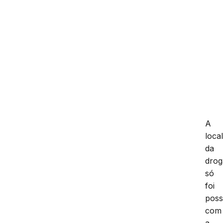
A
loca
da
drog
só
foi
poss
com
a