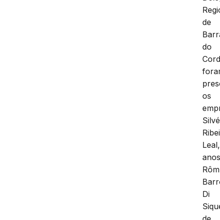
Regi
de
Barr
do
Cord
for
pres
os
empr
Silvé
Ribe
Leal
anos
Rôm
Barr
Di
Siqu
de