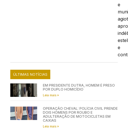
e
muni
agio
apro
indéb
este
e
cont
ÚLTIMAS NOTÍCIAS
EM PRESIDENTE DUTRA, HOMEM É PRESO
POR DUPLO HOMICÍDIO
Leia mais »
OPERAÇÃO CHEVAL: POLÍCIA CIVIL PRENDE
DOIS HOMENS POR ROUBO E
ADULTERAÇÃO DE MOTOCICLETAS EM
CAXIAS
Leia mais »