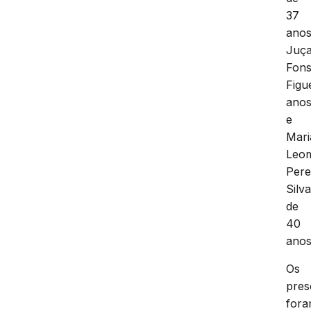
37
anos
Juç
Fon
Figu
ano
e
Mari
Leo
Pere
Silva
de
40
anos
Os
pres
for