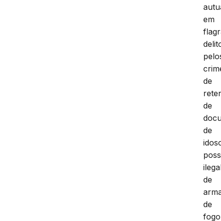
autu
em
flag
delit
pelo
crim
de
rete
de
doc
de
idos
pos
ilega
de
arm
de
fogo