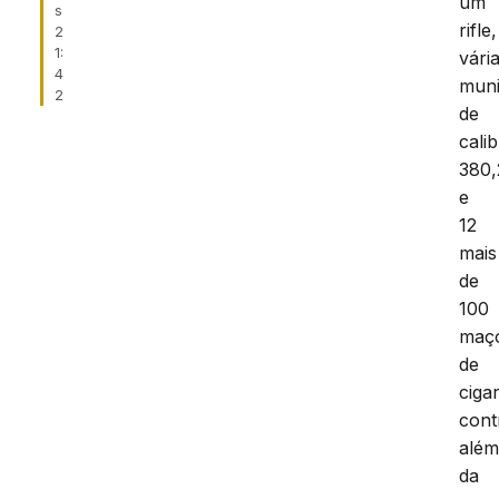
um
s
rifle,
2
1:
vári
4
mun
2
de
cali
380,
e
12
mais
de
100
maç
de
ciga
cont
alé
da