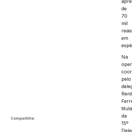
apr
de
70
mil
reai
em
espé
Na
ope
coo
pelo
dele
Reni
Ferr
titul
da
Compartilhe:
15º
Dele