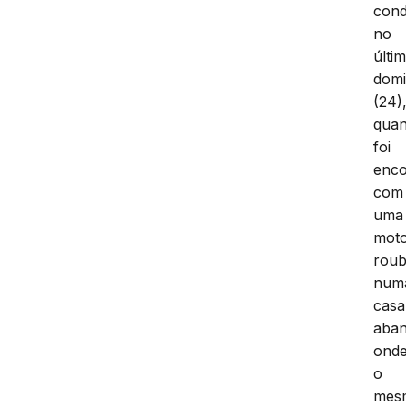
con
no
últi
dom
(24)
qua
foi
enco
com
uma
moto
rou
num
casa
aba
ond
o
mes