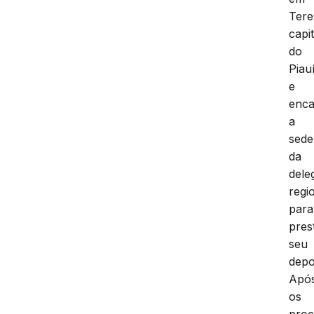
Tere
capit
do
Piauí
e
enc
a
sede
da
dele
regi
para
pres
seu
depo
Apó
os
proc