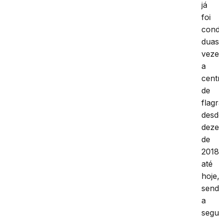
já
foi
cond
dua
veze
a
cent
de
flag
desd
dez
de
201
até
hoje
sen
a
seg