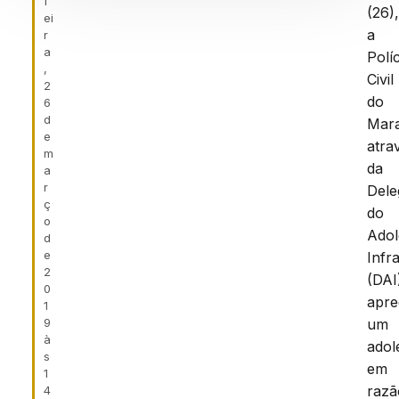
f
(26)
ei
a
r
a
Políc
,
Civil
2
do
6
d
Mar
e
atra
m
da
a
r
Dele
ç
do
o
Adol
d
e
Infr
2
(DAI
0
apr
1
9
um
à
adol
s
em
1
razã
4