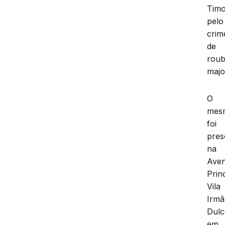
Tim
pelo
crim
de
rou
majo
O
mes
foi
pres
na
Aven
Princ
Vila
Irmã
Dulc
em