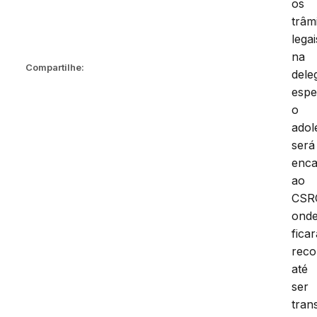
os
trâm
legai
na
Compartilhe:
dele
espe
o
adol
será
enc
ao
CSR
ond
ficar
reco
até
ser
tran