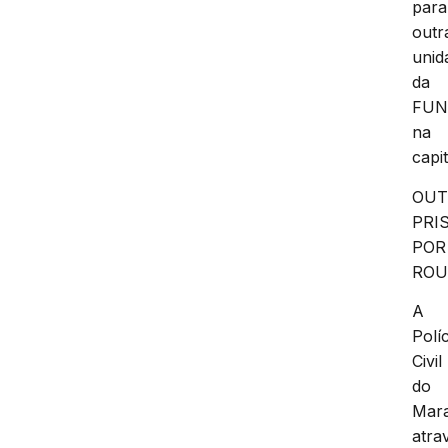
para
outr
unid
da
FUN
na
capit
OUT
PRI
POR
ROU
A
Políc
Civil
do
Mar
atra