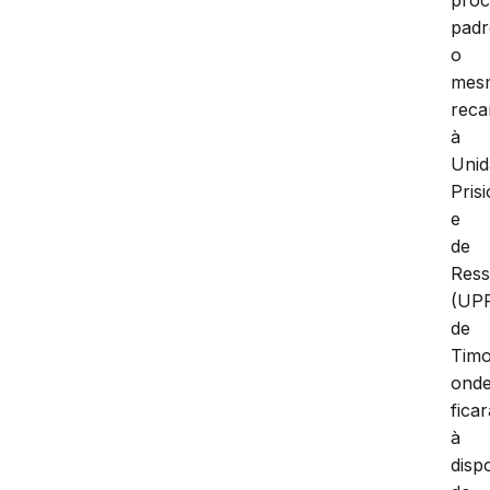
padr
o
mes
reca
à
Unid
Pris
e
de
Ress
(UP
de
Tim
ond
ficar
à
disp