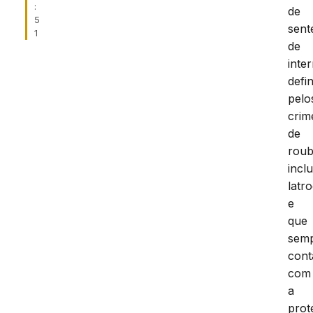
:
de
5
sent
1
de
inte
defin
pelo
crim
de
roub
incl
latro
e
que
sem
cont
com
a
prot