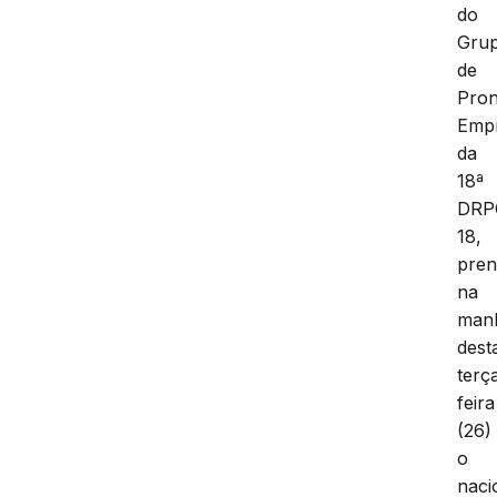
do
Gru
de
Pron
Emp
da
18ª
DRP
18,
pre
na
man
dest
terç
feira
(26)
o
naci