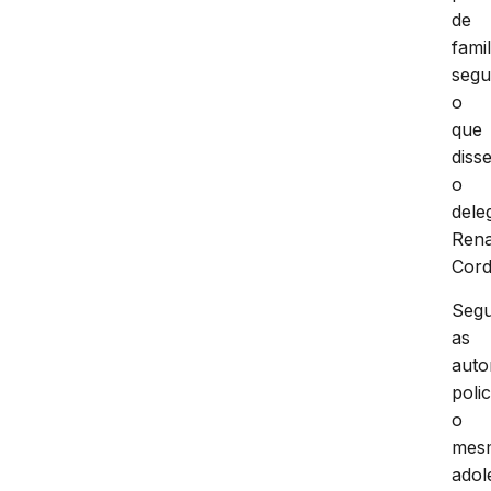
de
famil
seg
o
que
diss
o
dele
Ren
Cord
Seg
as
auto
polic
o
mes
adol