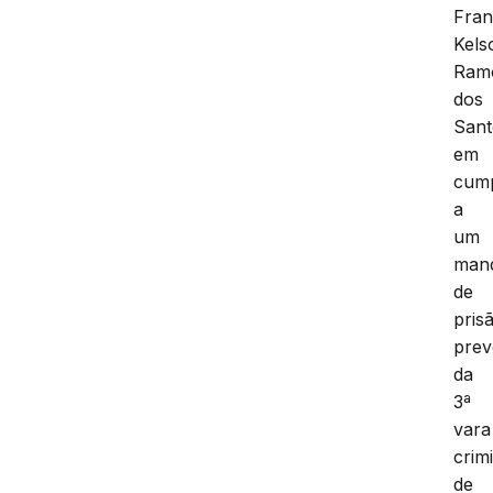
Fran
Kels
Ram
dos
Sant
em
cum
a
um
man
de
pris
prev
da
3ª
vara
crim
de