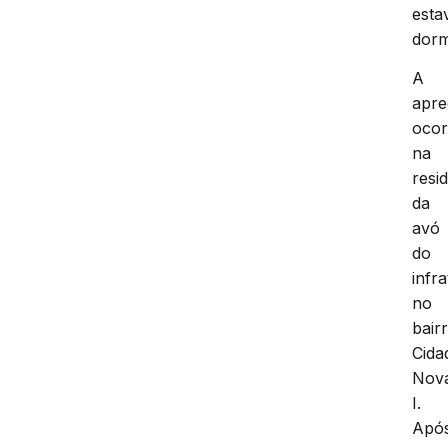
esta
dorm
A
apr
ocor
na
resi
da
avó
do
infra
no
bair
Cida
Nov
I.
Apó