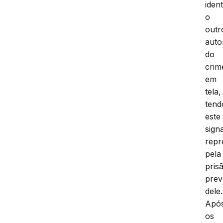
iden
o
outr
auto
do
crim
em
tela,
tend
este
sign
repr
pela
pris
prev
dele.
Apó
os