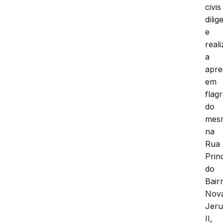
civis
dili
e
real
a
apr
em
flag
do
mes
na
Rua
Princ
do
Bair
Nov
Jeru
II,