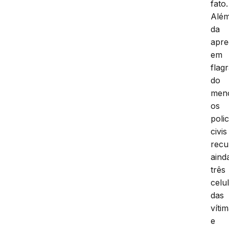
fato.
Alé
da
apr
em
flag
do
men
os
polic
civis
rec
aind
três
celu
das
víti
e