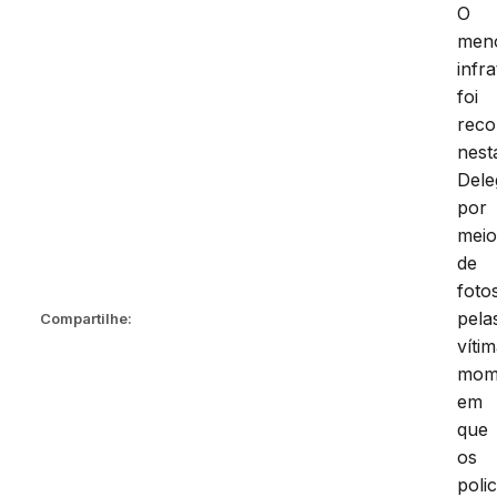
O
men
infra
foi
reco
nest
Dele
por
mei
de
foto
pela
Compartilhe:
vítim
mom
em
que
os
polic