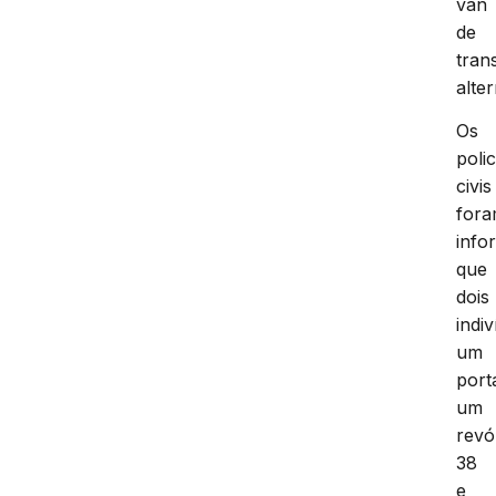
van
de
tran
alter
Os
polic
civis
for
info
que
dois
indi
um
port
um
revó
38
e