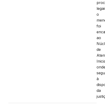
proc
legai
o
men
foi
enc
ao
Núc
de
Aten
Inici
ond
seg
à
disp
da
justi