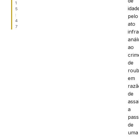
de
1
idad
5
:
pelo
4
ato
7
infr
anál
ao
crim
de
rou
em
razã
de
assa
a
pass
de
uma