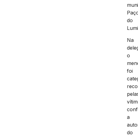
muni
Paç
do
Lumi
Na
dele
o
men
foi
cate
reco
pela
vítim
conf
a
auto
do