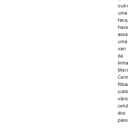
outr
uma
faca
hav
assa
uma
van
da
linh
Mer
Cent
Riba
subt
vári
celu
dos
pass