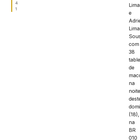
4
Lima
1
e
Adrie
Lima
Sou
com
38
tabl
de
mac
na
noit
dest
dom
(18),
na
BR
010