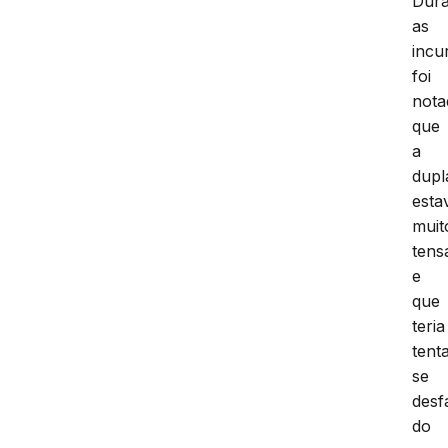
Dura
as
incu
foi
nota
que
a
dupl
esta
muit
tens
e
que
teria
tent
se
desf
do