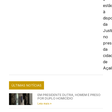
estã
à
disp
da
Just
no
pres
da
cida
de
Açai
ÚLTIMAS NOTÍCIAS
EM PRESIDENTE DUTRA, HOMEM É PRESO
POR DUPLO HOMICÍDIO
Leia mais »