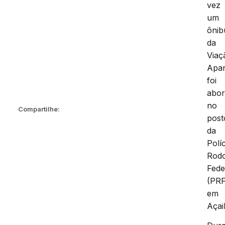
vez
um
ônib
da
Viaç
Apar
foi
abo
no
Compartilhe:
post
da
Políc
Rodo
Fede
(PRF
em
Açai