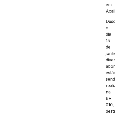
em
Açai
Des
o
dia
15
de
junh
dive
abo
estã
sen
real
na
BR
010,
dest