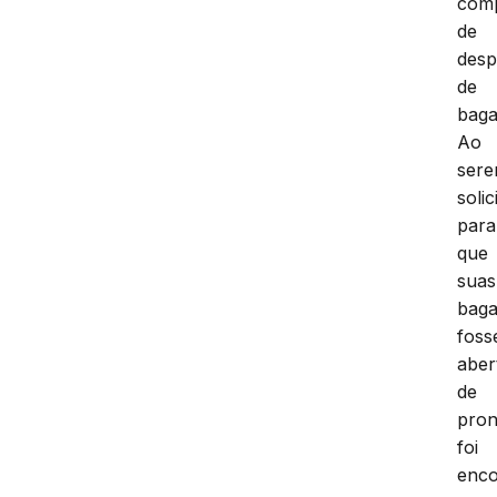
com
de
des
de
baga
Ao
ser
solic
para
que
suas
bag
fos
aber
de
pron
foi
enco