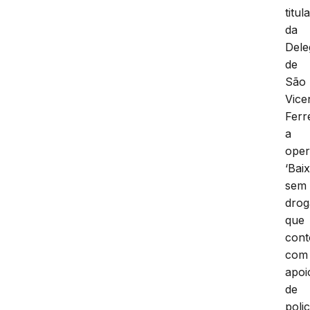
titul
da
Dele
de
São
Vice
Ferr
a
ope
‘Bai
sem
drog
que
con
com
apoi
de
polic