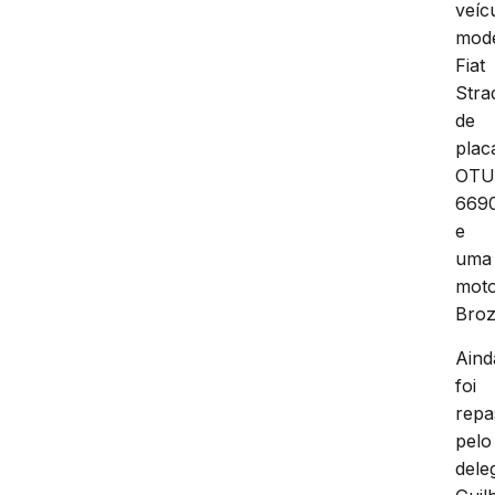
veíc
mod
Fiat
Stra
de
plac
OT
669
e
uma
moto
Broz
Aind
foi
repa
pelo
dele