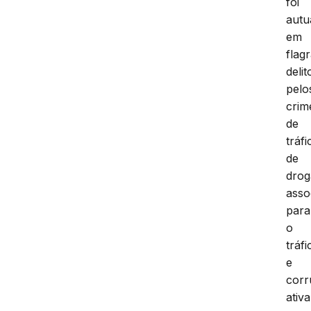
foi
autu
em
flag
delit
pelo
crim
de
tráfi
de
drog
asso
para
o
tráfi
e
cor
ativa