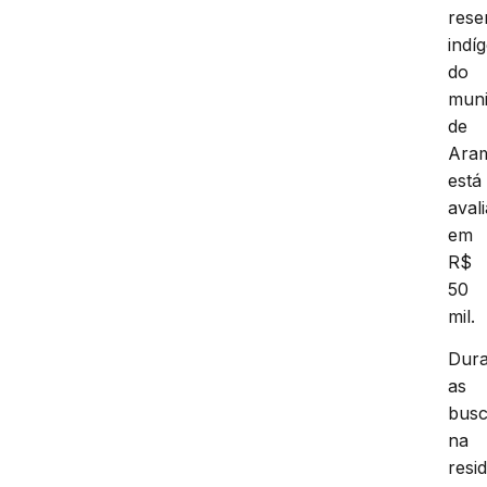
rese
indí
do
muni
de
Ara
está
aval
em
R$
50
mil.
Dura
as
bus
na
resi