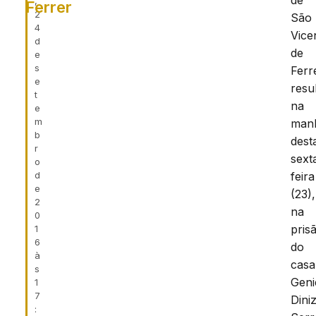
de
,
Ferrer
2
São
4
Vice
d
de
e
s
Ferr
e
resu
t
na
e
m
man
b
dest
r
sext
o
d
feira
e
(23),
2
na
0
pris
1
6
do
à
casa
s
Geni
1
7
Dini
: