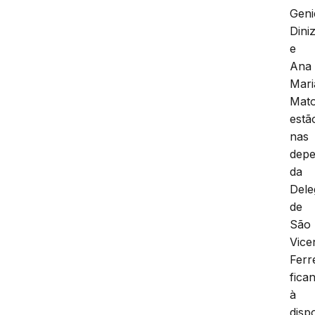
Geni
Dini
e
Ana
Mari
Mat
estã
nas
depe
da
Dele
de
São
Vice
Ferr
fica
à
disp