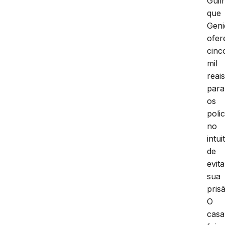
Guil
que
Geni
ofer
cinc
mil
reai
para
os
polic
no
intui
de
evita
sua
pris
O
casa