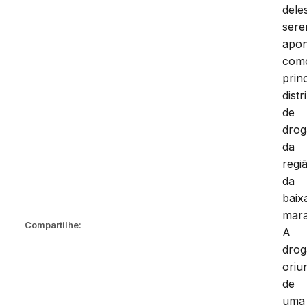
dele
ser
apon
com
prin
distr
de
drog
da
regi
da
baix
mar
Compartilhe:
A
drog
oriu
de
uma