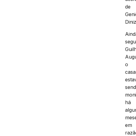
de
Geni
Diniz
Aind
seg
Guil
Augu
o
casa
esta
sen
moni
há
algu
mese
em
razã