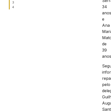
Serr
3
34
4
ano
e
Ana
Mari
Mato
de
39
anos
Seg
info
repa
pelo
dele
Guil
Aug
Sant