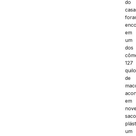
do
casa
for
enco
em
um
dos
côm
127
quil
de
mac
acon
em
nov
saco
plást
um