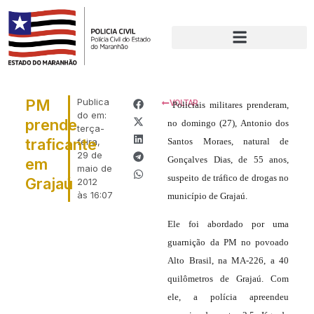
PM
Publica
VOLTAR
Policiais militares prenderam,
do em:
prende
no domingo (27), Antonio dos
terça-
traficante
feira,
Santos Moraes, natural de
29 de
Gonçalves Dias, de 55 anos,
em
maio de
suspeito de tráfico de drogas no
Grajaú
2012
às
16:07
município de Grajaú.
Ele foi abordado por uma
guarnição da PM no povoado
Alto Brasil, na MA-226, a 40
quilômetros de Grajaú. Com
ele, a polícia apreendeu