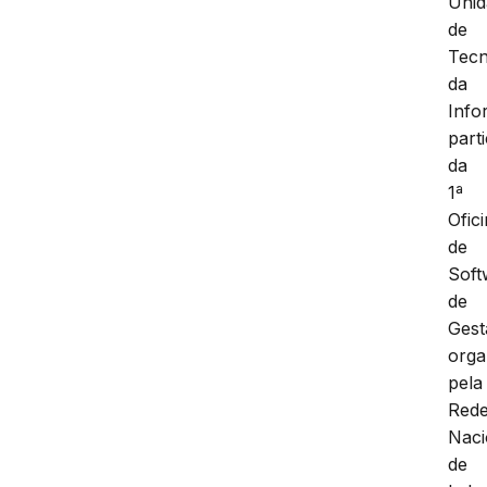
Unid
de
Tecn
da
Info
part
da
1ª
Ofic
de
Soft
de
Gest
orga
pela
Red
Naci
de