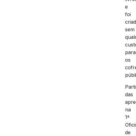
e
foi
cria
sem
qual
cust
para
os
cofr
públ
Part
das
apre
na
1ª
Ofic
de