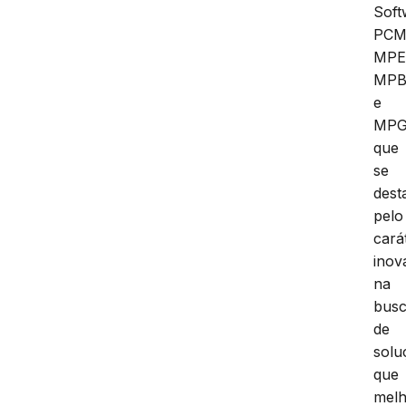
Soft
PCM
MPE
MP
e
MPG
que
se
dest
pelo
cará
inov
na
bus
de
solu
que
mel