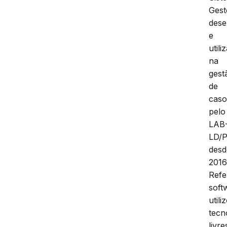
Gest
dese
e
utili
na
gest
de
caso
pelo
LAB
LD/
desd
2016
Refe
soft
utili
tecn
livre