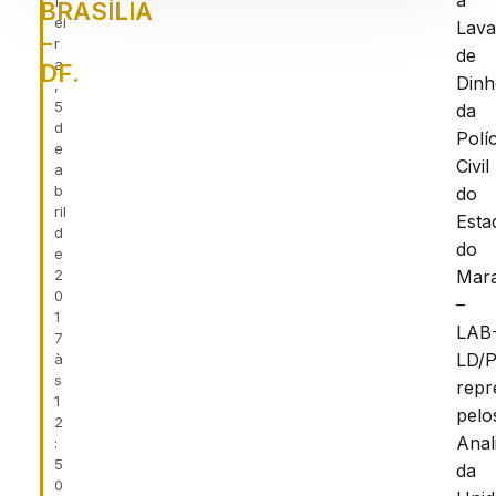
a
f
BRASÍLIA
ei
Lav
–
r
de
a
DF.
Dinh
,
5
da
d
Políc
e
Civil
a
b
do
ril
Esta
d
do
e
2
Mar
0
–
1
LAB
7
LD/
à
s
repr
1
pelo
2
Anal
:
5
da
0