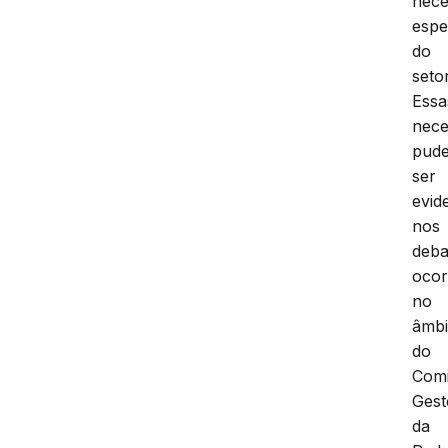
nece
espe
do
setor
Essa
nece
pud
ser
evid
nos
deba
ocor
no
âmbi
do
Comi
Gest
da