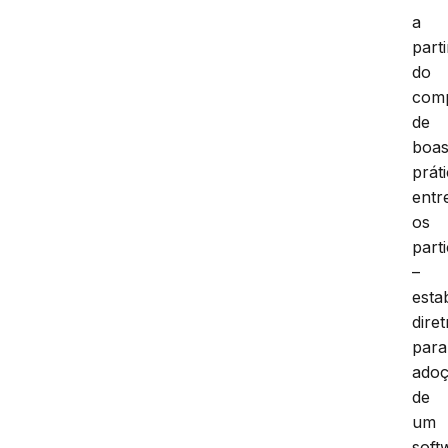
a
parti
do
comp
de
boa
prát
entr
os
part
–
esta
diret
para
ado
de
um
soft