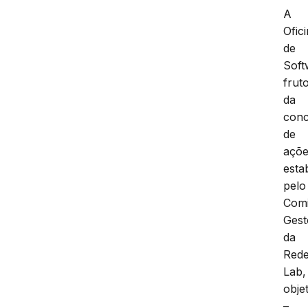
A
Ofic
de
Soft
frut
da
conc
de
açõ
esta
pelo
Comi
Gest
da
Red
Lab,
obje
–