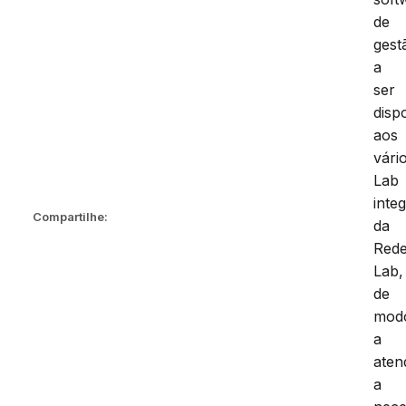
de
gest
a
ser
disp
aos
vári
Lab
inte
Compartilhe:
da
Red
Lab,
de
mod
a
aten
a