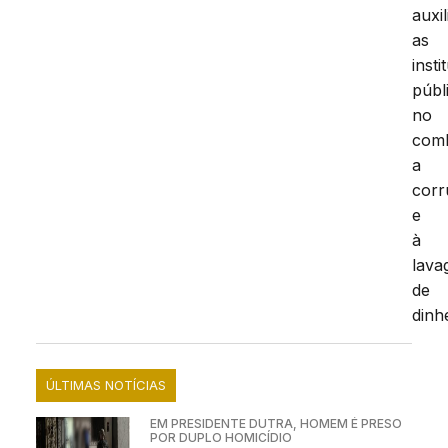
auxi
as
insti
públ
no
com
a
cor
e
à
lav
de
dinh
ÚLTIMAS NOTÍCIAS
EM PRESIDENTE DUTRA, HOMEM É PRESO
POR DUPLO HOMICÍDIO