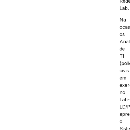
Red
Lab.
Na
ocas
os
Anal
de
TI
(poli
civis
em
exer
no
Lab-
LD/
apre
o
Sist