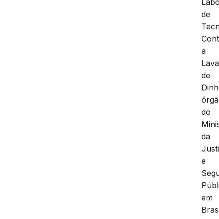
Labo
de
Tecn
Cont
a
Lav
de
Dinh
órg
do
Mini
da
Just
e
Seg
Públ
em
Brasí