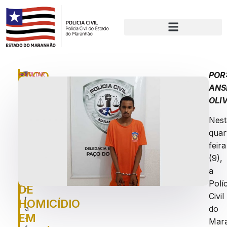
PAÇO
P
POR
VOLTAR
u
ANS
DO
bl
OLI
LUMIAR:
ic
a
POLÍCIA
Nest
d
CIVIL
o
quar
e
PRENDE
feira
m
(9),
HOMEM
:
q
a
SUSPEITO
ui
Políc
DE
n
Civil
t
HOMICÍDIO
do
a
EM
-
Mar