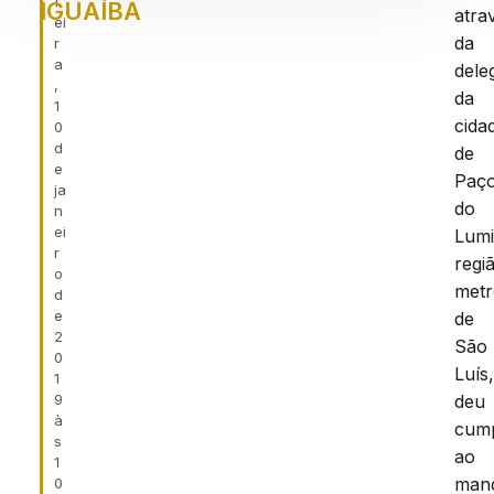
f
IGUAÍBA
atra
ei
da
r
a
dele
,
da
1
cida
0
d
de
e
Paç
ja
do
n
ei
Lumi
r
regi
o
metr
d
e
de
2
São
0
Luís
1
9
deu
à
cum
s
ao
1
man
0