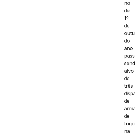
no
dia
1º
de
outu
do
ano
pass
sen
alvo
de
três
disp
de
arm
de
fogo
na