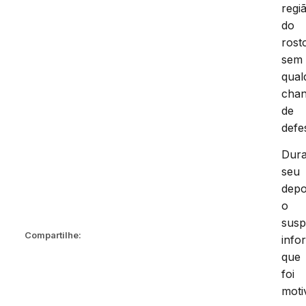
regi
do
rost
sem
qual
cha
de
defe
Dura
seu
depo
o
susp
Compartilhe:
info
que
foi
moti