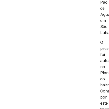
Pão
de
Açúc
em
São
Luís.
O
pres
foi
autu
no
Plan
do
bair
Coha
por
este