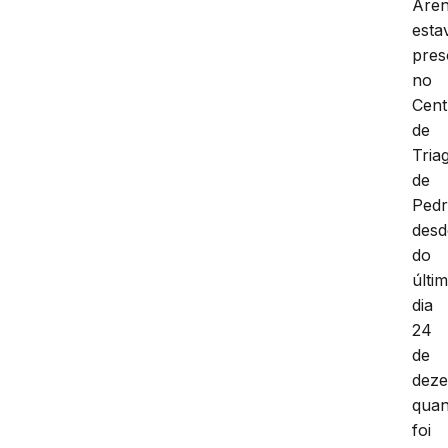
Aren
esta
pres
no
Cent
de
Tria
de
Pedr
desd
do
últi
dia
24
de
dez
qua
foi