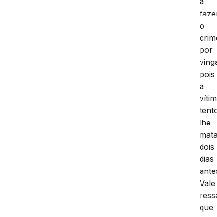
a
faze
o
crim
por
ving
pois
a
víti
tent
lhe
mata
dois
dias
ante
Vale
ress
que