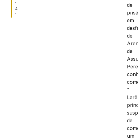
:
de
4
pris
1
em
desf
de
Aren
de
Ass
Pere
conh
com
“
Lerê
prin
susp
de
com
um