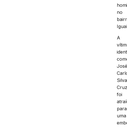
homi
no
bair
Igua
A
víti
ident
com
Jos
Carl
Silv
Cru
foi
atra
para
uma
emb