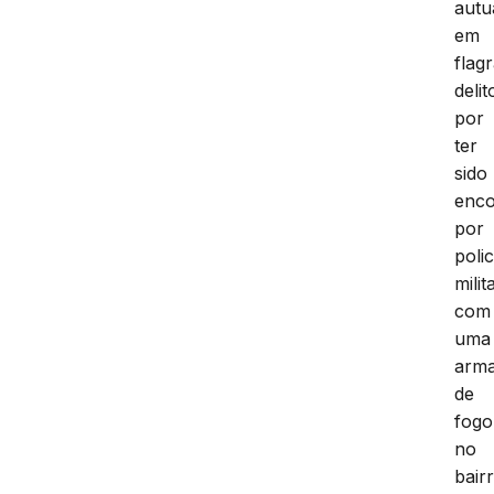
autu
em
flag
delit
por
ter
sido
enco
por
polic
milit
com
uma
arm
de
fogo
no
bair