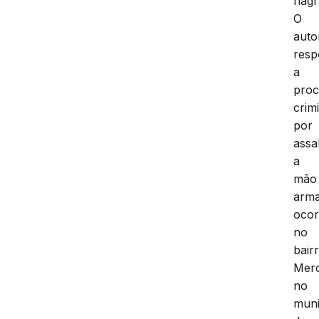
flag
O
auto
res
a
proc
crim
por
assa
a
mão
arm
ocor
no
bair
Mer
no
muni