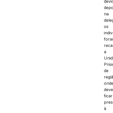
devi
depo
na
dele
os
indi
for
reca
a
Unid
Pris
de
regi
ond
dev
ficar
pres
à