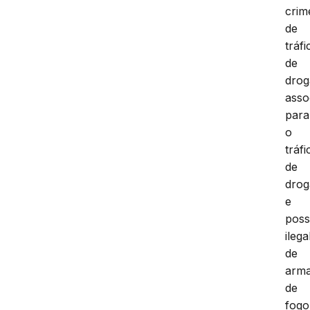
crim
de
tráfi
de
drog
asso
para
o
tráfi
de
drog
e
pos
ilega
de
arm
de
fogo