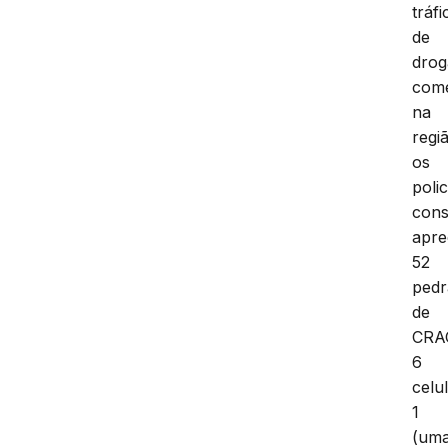
tráfi
de
drog
come
na
regi
os
polic
cons
apre
52
pedr
de
CRA
6
celu
1
(um