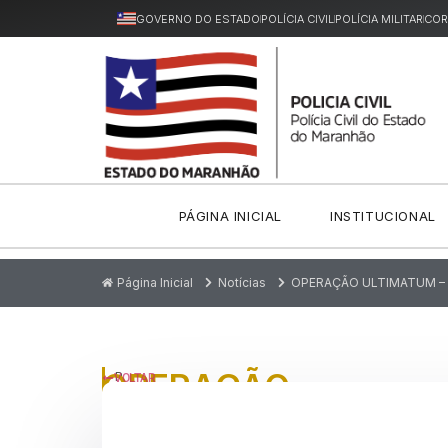
GOVERNO DO ESTADO
POLÍCIA CIVIL
POLÍCIA MILITAR
COR
PÁGINA INICIAL
INSTITUCIONAL
Página Inicial
Notícias
OPERAÇÃO ULTIMATUM – 
OPERAÇÃO
P
VOLTAR
u
ULTIMATUM
bl
ic