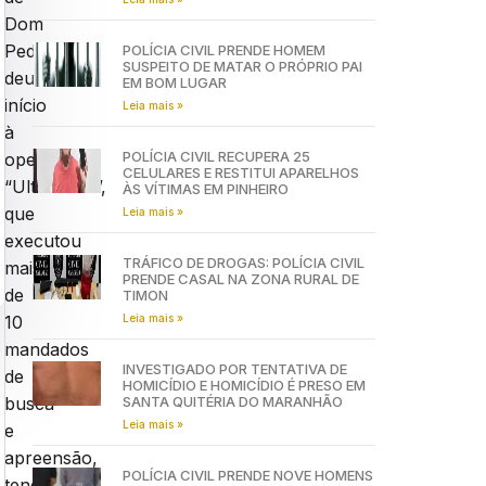
Dom
Pedro,
POLÍCIA CIVIL PRENDE HOMEM
SUSPEITO DE MATAR O PRÓPRIO PAI
deu
EM BOM LUGAR
início
Leia mais »
à
POLÍCIA CIVIL RECUPERA 25
operação
CELULARES E RESTITUI APARELHOS
“Ultimatum”,
ÀS VÍTIMAS EM PINHEIRO
que
Leia mais »
executou
TRÁFICO DE DROGAS: POLÍCIA CIVIL
mais
PRENDE CASAL NA ZONA RURAL DE
de
TIMON
Leia mais »
10
mandados
INVESTIGADO POR TENTATIVA DE
de
HOMICÍDIO E HOMICÍDIO É PRESO EM
SANTA QUITÉRIA DO MARANHÃO
busca
Leia mais »
e
apreensão,
POLÍCIA CIVIL PRENDE NOVE HOMENS
tendo