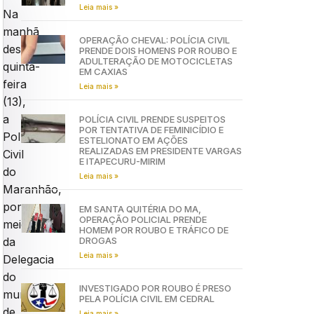
Leia mais »
Na
manhã
OPERAÇÃO CHEVAL: POLÍCIA CIVIL
desta
PRENDE DOIS HOMENS POR ROUBO E
ADULTERAÇÃO DE MOTOCICLETAS
quinta-
EM CAXIAS
feira
Leia mais »
(13),
a
POLÍCIA CIVIL PRENDE SUSPEITOS
POR TENTATIVA DE FEMINICÍDIO E
Polícia
ESTELIONATO EM AÇÕES
REALIZADAS EM PRESIDENTE VARGAS
Civil
E ITAPECURU-MIRIM
do
Leia mais »
Maranhão,
por
EM SANTA QUITÉRIA DO MA,
OPERAÇÃO POLICIAL PRENDE
meio
HOMEM POR ROUBO E TRÁFICO DE
DROGAS
da
Leia mais »
Delegacia
do
INVESTIGADO POR ROUBO É PRESO
município
PELA POLÍCIA CIVIL EM CEDRAL
de
Leia mais »