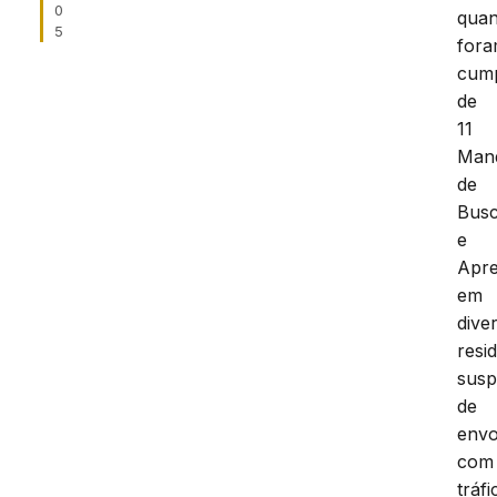
0
qua
5
for
cump
de
11
Man
de
Bus
e
Apr
em
dive
resi
susp
de
envo
com
tráfi