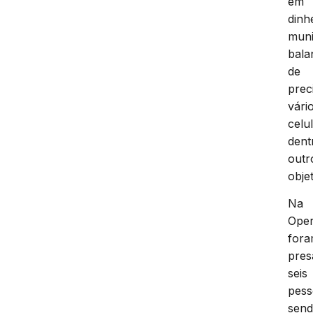
em
dinh
muni
bala
de
prec
vári
celu
dent
outr
obje
Na
Ope
for
pres
seis
pess
sen