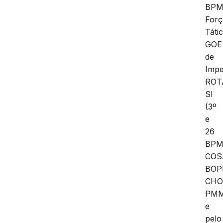
BPM
Forç
Tátic
GOE
de
Impe
ROT
SI
(3º
e
26
BPM
COS
BOP
CHO
PM
e
pelo