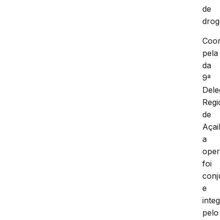
de
drog
Coo
pela
da
9ª
Dele
Regi
de
Açai
a
ope
foi
conj
e
inte
pelo