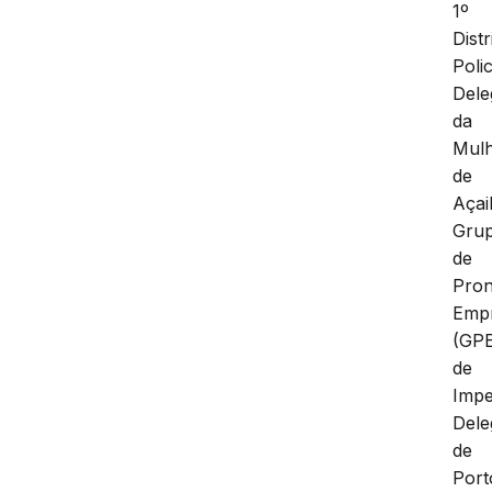
1º
Distr
Polic
Dele
da
Mul
de
Açai
Gru
de
Pron
Emp
(GP
de
Impe
Dele
de
Port