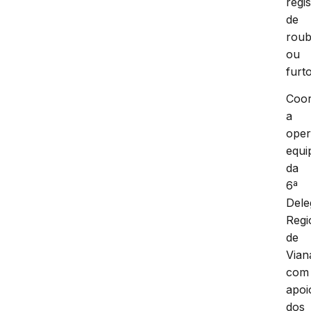
regi
de
rou
ou
furto
Coo
a
ope
equi
da
6ª
Dele
Regi
de
Vian
com
apoi
dos