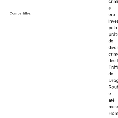
crim
e
Compartilhe:
era
inve
pela
prát
de
dive
crim
desd
Tráf
de
Drog
Rou
e
até
mes
Homi