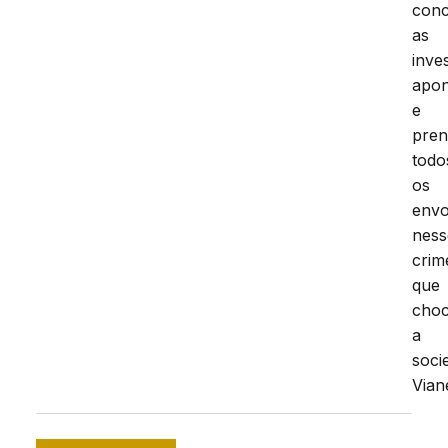
conc
as
inve
apo
e
pre
todo
os
envo
ness
crim
que
cho
a
soci
Vian