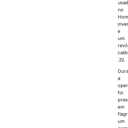
usa
no
Homi
inve
e
um
revó
cali
.32.
Dura
a
oper
foi
pres
em
flag
um