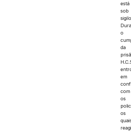
está
sob
sigilo
Dura
o
cum
da
pris
H.C.
entr
em
conf
com
os
polic
os
quai
reag