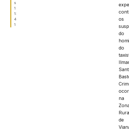
s
expe
1
cont
1:
os
4
1
susp
do
homi
do
taxis
Ilma
San
Bast
Crim
ocor
na
Zon
Rura
de
Vian