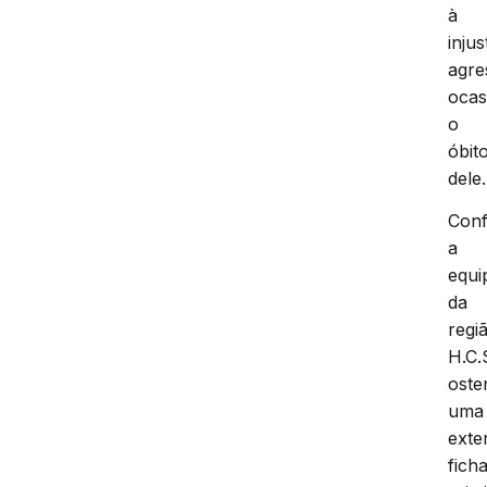
à
injus
agre
ocas
o
óbit
dele.
Con
a
equi
da
regi
H.C.
oste
uma
exte
fich