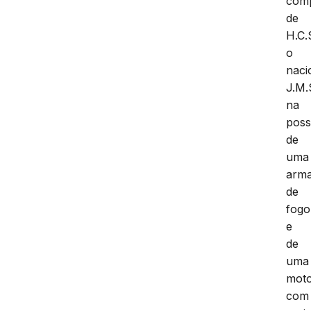
com
de
H.C.
o
naci
J.M.
na
pos
de
uma
arm
de
fogo
e
de
uma
moto
com