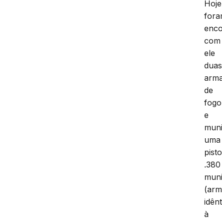
Hoje
for
enco
com
ele
dua
arm
de
fogo
e
muni
uma
pisto
.380
muni
(ar
idênt
à