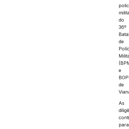
polic
milit
do
36º
Bata
de
Políc
Milit
(BP
e
BOP
de
Vian
As
dilig
cont
para