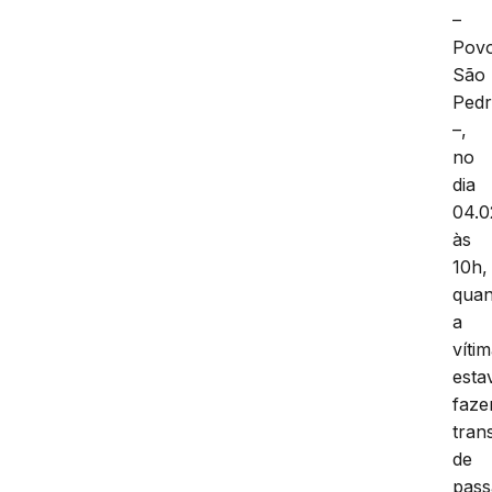
–
Pov
São
Ped
–,
no
dia
04.0
às
10h,
qua
a
víti
esta
faze
tran
de
pass