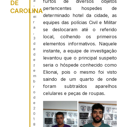
a
furtos de diversos objetos
DE
-
pertencentes hospedes de
CAROLINA
f
determinado hotel da cidade, as
ei
equipes das polícias Civil e Militar
r
a
se deslocaram até o referido
,
local, colhendo os primeiros
3
elementos informativos. Naquele
d
e
instante, a equipe de investigação
d
levantou que o principal suspeito
e
seria o hóspede conhecido como
z
e
Elionai, pois o mesmo foi visto
m
saindo de um quarto de onde
b
foram subtraídos aparelhos
r
o
celulares e peças de roupas.
d
e
2
0
1
8