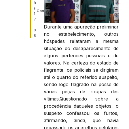
à
s
Compartilhe:
1
7
:
Durante uma apuração preliminar
0
no estabelecimento, outros
8
hóspedes relataram a mesma
situação do desaparecimento de
alguns pertences pessoais e de
valores. Na certeza do estado de
flagrante, os policiais se dirigiram
até o quarto do referido suspeito,
sendo logo flagrado na posse de
várias peças de roupas das
vítimas.Questionado sobre a
procedência daqueles objetos, o
suspeito confessou os furtos,
afirmando, ainda, que havia
repassado os aparelhos celulares