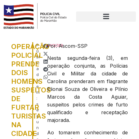
OPERAÇÃO
P
Por: Ascom-SSP
VOLTAR
u
POLICIAL
bl
Nesta segunda-feira (3), em
PRENDE
ic
operação conjunta, as Polícias
a
DOIS
Civil e Militar da cidade de
d
HOMENS
o
Carolina prenderam em flagrante
e
SUSPEITOS
Elionai Souza de Oliveira e Plínio
m
Marcos da Costa Aguiar,
DE
:
s
suspeitos pelos crimes de furto
FURTAR
e
qualificado e receptação
TURISTAS
g
majorada.
u
NA
n
Ao tomarem conhecimento de
CIDADE
d