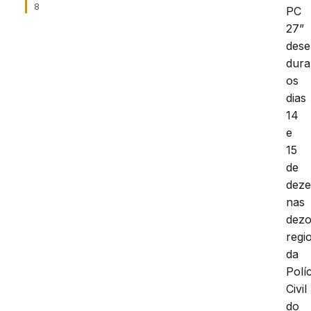
8
PC
27”
dese
dura
os
dias
14
e
15
de
dez
nas
dezo
regi
da
Políc
Civil
do