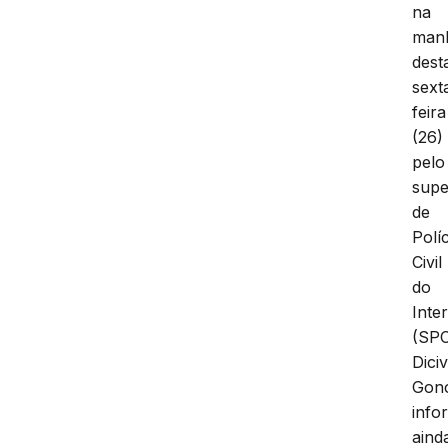
na
man
dest
sext
feira
(26)
pelo
supe
de
Políc
Civil
do
Inter
(SPC
Diciv
Gonç
info
aind