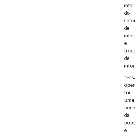
inte
do
seto
de
intel
e
troc
de
info
“Ess
ope
foi
uma
nece
da
pop
e