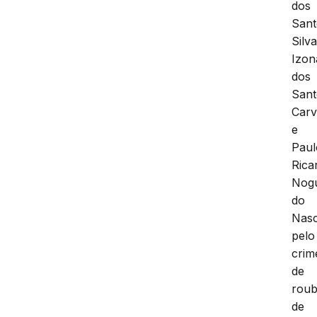
dos
Sant
Silva
Izon
dos
Sant
Carv
e
Paul
Rica
Nogu
do
Nas
pelo
crim
de
rou
de