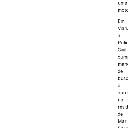
uma
moto
Em
Vian
a
Políc
Civil
cum
man
de
bus
e
apr
na
resi
de
Mari