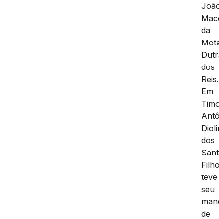
Joã
Mac
da
Mot
Dutr
dos
Reis.
Em
Timo
Antô
Diol
dos
Sant
Filh
teve
seu
man
de