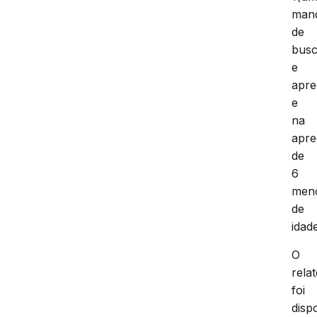
man
de
bus
e
apr
e
na
apr
de
6
men
de
idade
O
relat
foi
disp