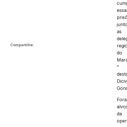
cump
essa
pris
junt
as
dele
Compartilhe:
regi
do
Mar
“
dest
Diciv
Gonç
For
alvo
da
ope