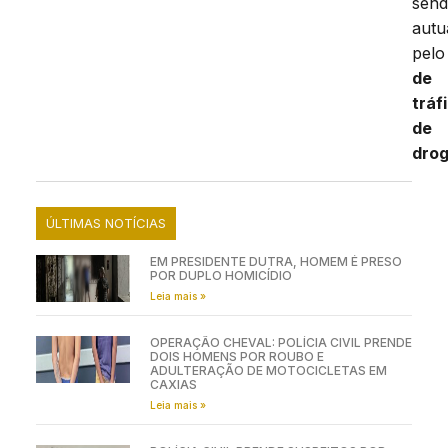
sen
autu
pel
de
tráf
de
dro
ÚLTIMAS NOTÍCIAS
EM PRESIDENTE DUTRA, HOMEM É PRESO
POR DUPLO HOMICÍDIO
Leia mais »
OPERAÇÃO CHEVAL: POLÍCIA CIVIL PRENDE
DOIS HOMENS POR ROUBO E
ADULTERAÇÃO DE MOTOCICLETAS EM
CAXIAS
Leia mais »