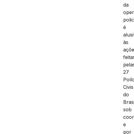
da
ope
polic
é
alus
às
açõ
feita
pela
27
Polí
Civis
do
Brasi
sob
coo
e
por