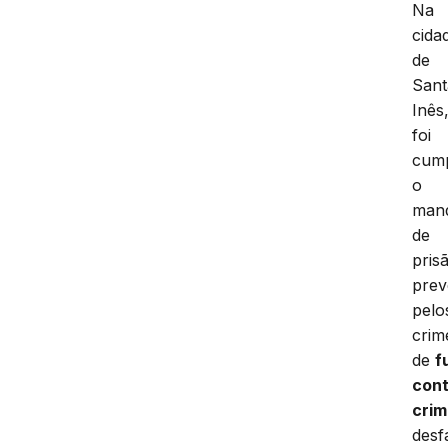
Na
cida
de
Sant
Inês
foi
cum
o
man
de
pris
prev
pelo
crim
de
f
con
crim
desf