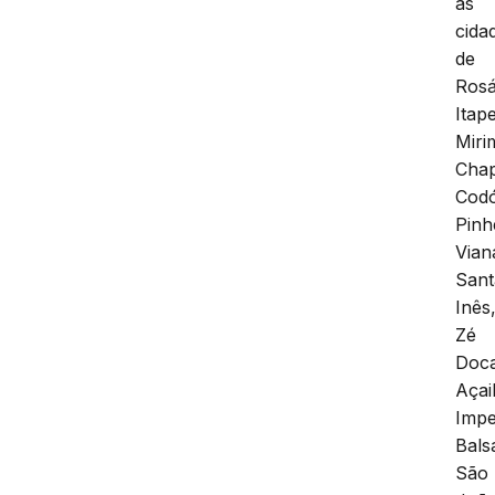
as
cida
de
Rosá
Itap
Miri
Chap
Cod
Pinh
Vian
Sant
Inês
Zé
Doc
Açai
Impe
Bals
São