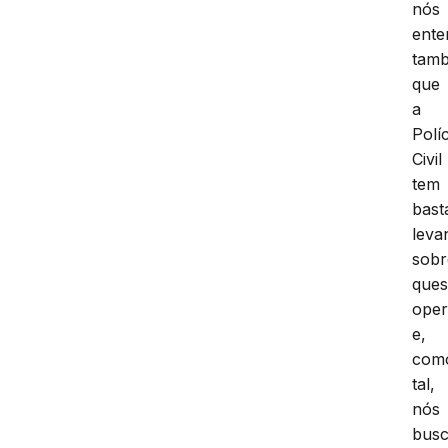
nós
ent
tam
que
a
Políc
Civil
tem
bast
leva
sobr
ques
oper
e,
com
tal,
nós
bus