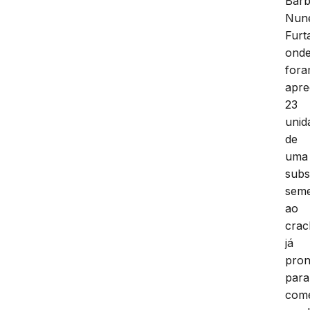
Barb
Nun
Furt
ond
for
apre
23
unid
de
uma
subs
seme
ao
crac
já
pron
para
come