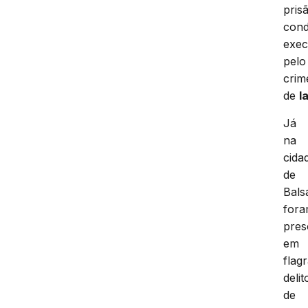
pris
cond
exec
pelo
crim
de
l
Já
na
cida
de
Bals
for
pres
em
flag
delit
de