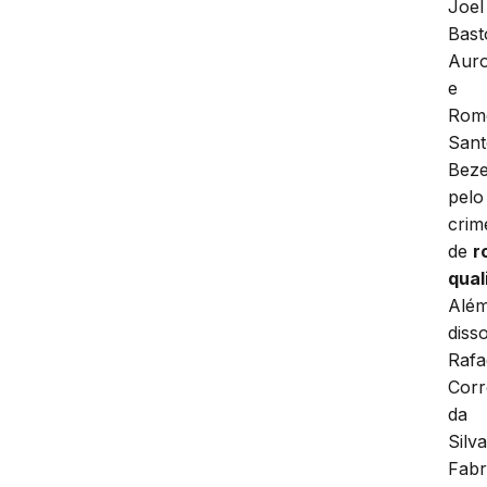
Joel
Bast
Aur
e
Rom
Sant
Beze
pelo
crim
de
r
qual
Alé
disso
Rafa
Corr
da
Silva
Fabr