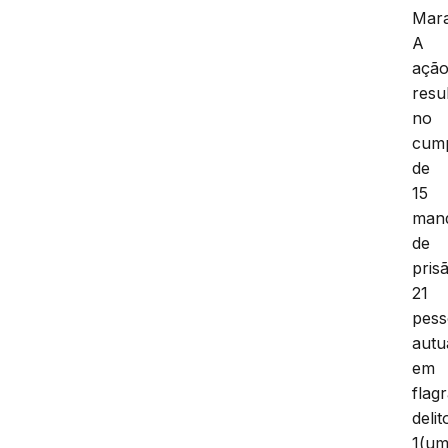
Mar
A
açã
resu
no
cum
de
15
man
de
pris
21
pess
autu
em
flag
delit
1(um