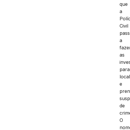
que
a
Políc
Civil
pas
a
faze
as
inve
para
loca
e
pren
susp
de
crim
O
nom