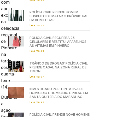
com
apoio
POLÍCIA CIVIL PRENDE HOMEM
exclusivo
SUSPEITO DE MATAR O PRÓPRIO PAI
EM BOM LUGAR
da
Leia mais »
delegacia
regional
POLÍCIA CIVIL RECUPERA 25
de
CELULARES E RESTITUI APARELHOS
ÀS VÍTIMAS EM PINHEIRO
Pinheiro,
Leia mais »
na
tarde
TRÁFICO DE DROGAS: POLÍCIA CIVIL
desta
PRENDE CASAL NA ZONA RURAL DE
TIMON
quarta-
Leia mais »
feira
(14).
INVESTIGADO POR TENTATIVA DE
HOMICÍDIO E HOMICÍDIO É PRESO EM
SANTA QUITÉRIA DO MARANHÃO
Durante
Leia mais »
a
ação
POLÍCIA CIVIL PRENDE NOVE HOMENS
foram