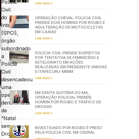
Polícia
Leia mais »
Civil
do
OPERAÇÃO CHEVAL: POLÍCIA CIVIL
PRENDE DOIS HOMENS POR ROUBO E
Interior
ADULTERAÇÃO DE MOTOCICLETAS
EM CAXIAS
(SPCI),
Leia mais »
órgão
subordinado
POLÍCIA CIVIL PRENDE SUSPEITOS
a
POR TENTATIVA DE FEMINICÍDIO E
ESTELIONATO EM AÇÕES
Polícia
REALIZADAS EM PRESIDENTE VARGAS
Civil
E ITAPECURU-MIRIM
Leia mais »
desencadeou
uma
EM SANTA QUITÉRIA DO MA,
operação
OPERAÇÃO POLICIAL PRENDE
HOMEM POR ROUBO E TRÁFICO DE
denominada
DROGAS
de
Leia mais »
“Natal
sem
INVESTIGADO POR ROUBO É PRESO
PELA POLÍCIA CIVIL EM CEDRAL
Drogas”,
Leia mais »