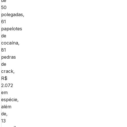
de
50
polegadas,
61
papelotes
de
cocaína,
81
pedras
de
crack,
R$
2.072
em
espécie,
além
de,
13