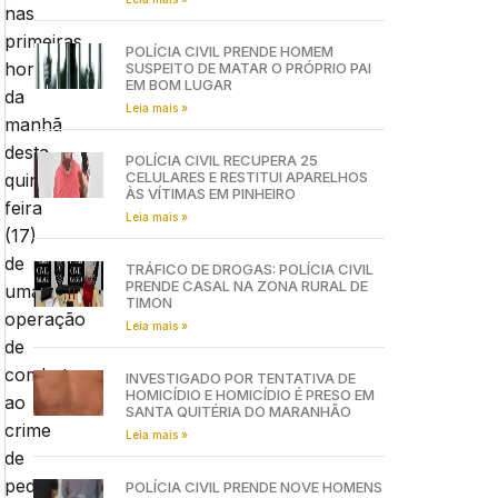
nas
primeiras
POLÍCIA CIVIL PRENDE HOMEM
horas
SUSPEITO DE MATAR O PRÓPRIO PAI
EM BOM LUGAR
da
Leia mais »
manhã
desta
POLÍCIA CIVIL RECUPERA 25
CELULARES E RESTITUI APARELHOS
quinta-
ÀS VÍTIMAS EM PINHEIRO
feira
Leia mais »
(17)
de
TRÁFICO DE DROGAS: POLÍCIA CIVIL
PRENDE CASAL NA ZONA RURAL DE
uma
TIMON
operação
Leia mais »
de
combate
INVESTIGADO POR TENTATIVA DE
HOMICÍDIO E HOMICÍDIO É PRESO EM
ao
SANTA QUITÉRIA DO MARANHÃO
crime
Leia mais »
de
pedofilia
POLÍCIA CIVIL PRENDE NOVE HOMENS