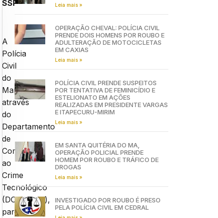
SSP
Leia mais »
OPERAÇÃO CHEVAL: POLÍCIA CIVIL
PRENDE DOIS HOMENS POR ROUBO E
A
ADULTERAÇÃO DE MOTOCICLETAS
EM CAXIAS
Polícia
Leia mais »
Civil
do
POLÍCIA CIVIL PRENDE SUSPEITOS
Maranhão
POR TENTATIVA DE FEMINICÍDIO E
ESTELIONATO EM AÇÕES
através
REALIZADAS EM PRESIDENTE VARGAS
E ITAPECURU-MIRIM
do
Leia mais »
Departamento
de
EM SANTA QUITÉRIA DO MA,
Combate
OPERAÇÃO POLICIAL PRENDE
HOMEM POR ROUBO E TRÁFICO DE
ao
DROGAS
Crime
Leia mais »
Tecnológico
(DCCT/Seic),
INVESTIGADO POR ROUBO É PRESO
PELA POLÍCIA CIVIL EM CEDRAL
participou
Leia mais »