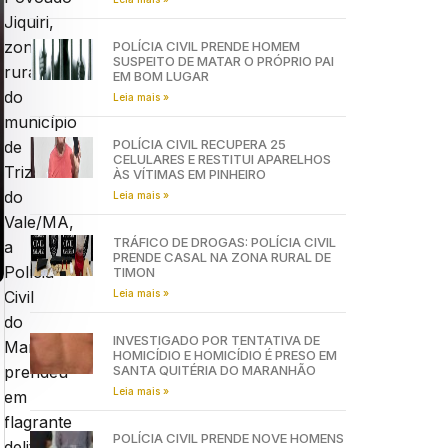
Jiquiri,
zona
POLÍCIA CIVIL PRENDE HOMEM
SUSPEITO DE MATAR O PRÓPRIO PAI
rural
EM BOM LUGAR
do
Leia mais »
município
POLÍCIA CIVIL RECUPERA 25
de
CELULARES E RESTITUI APARELHOS
Trizidela
ÀS VÍTIMAS EM PINHEIRO
do
Leia mais »
Vale/MA,
TRÁFICO DE DROGAS: POLÍCIA CIVIL
a
PRENDE CASAL NA ZONA RURAL DE
Polícia
TIMON
Leia mais »
Civil
do
INVESTIGADO POR TENTATIVA DE
Maranhão
HOMICÍDIO E HOMICÍDIO É PRESO EM
SANTA QUITÉRIA DO MARANHÃO
prendeu
Leia mais »
em
flagrante
POLÍCIA CIVIL PRENDE NOVE HOMENS
delito