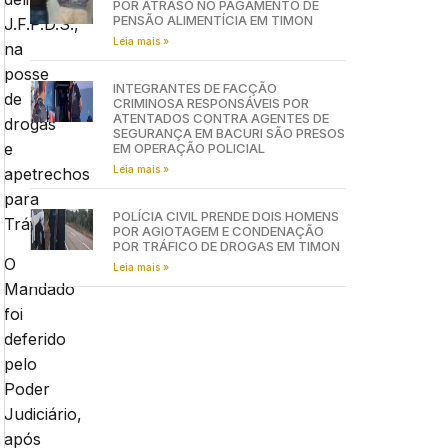
POR ATRASO NO PAGAMENTO DE
PENSÃO ALIMENTÍCIA EM TIMON
J.F.P.D.S.,
Leia mais »
na
posse
INTEGRANTES DE FACÇÃO
de
CRIMINOSA RESPONSÁVEIS POR
ATENTADOS CONTRA AGENTES DE
drogas
SEGURANÇA EM BACURI SÃO PRESOS
e
EM OPERAÇÃO POLICIAL
Leia mais »
apetrechos
para
POLÍCIA CIVIL PRENDE DOIS HOMENS
Tráfico.
POR AGIOTAGEM E CONDENAÇÃO
POR TRÁFICO DE DROGAS EM TIMON
O
Leia mais »
Mandado
foi
deferido
pelo
Poder
Judiciário,
após