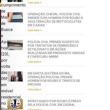
Leia mais »
cumprimento
de
OPERAÇÃO CHEVAL: POLÍCIA CIVIL
Mandado
PRENDE DOIS HOMENS POR ROUBO E
ADULTERAÇÃO DE MOTOCICLETAS
de
EM CAXIAS
Busca
Leia mais »
e
Apreensão
POLÍCIA CIVIL PRENDE SUSPEITOS
POR TENTATIVA DE FEMINICÍDIO E
hoje
ESTELIONATO EM AÇÕES
REALIZADAS EM PRESIDENTE VARGAS
(23),
E ITAPECURU-MIRIM
por
Leia mais »
volta
das
EM SANTA QUITÉRIA DO MA,
OPERAÇÃO POLICIAL PRENDE
06h,
HOMEM POR ROUBO E TRÁFICO DE
DROGAS
em
Leia mais »
imóvel
residencial,
INVESTIGADO POR ROUBO É PRESO
no
PELA POLÍCIA CIVIL EM CEDRAL
Povoado
Leia mais »