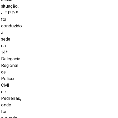
situação,
J.F.P.D.S.,
foi
conduzido
à
sede
da
14ª
Delegacia
Regional
de
Polícia
Civil
de
Pedreiras,
onde
foi