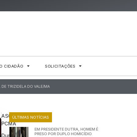
AO CIDADÃO
SOLICITAÇÕES
DE TRIZIDELA DO VALE/MA
ASCOM
ÚLTIMAS NOTÍCIAS
PCMA
EM PRESIDENTE DUTRA, HOMEM É
PRESO POR DUPLO HOMICÍDIO
Durante