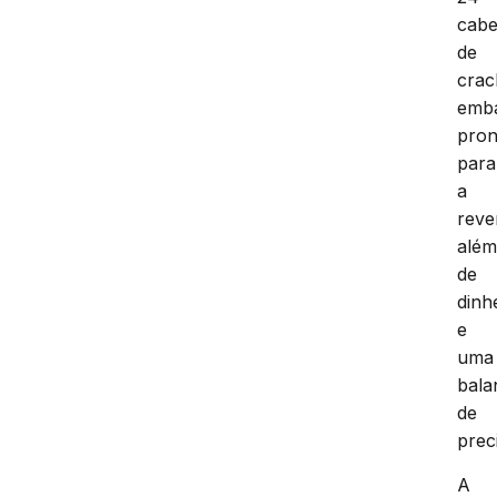
cab
de
crac
emb
pron
para
a
reve
alé
de
dinh
e
uma
bala
de
prec
A