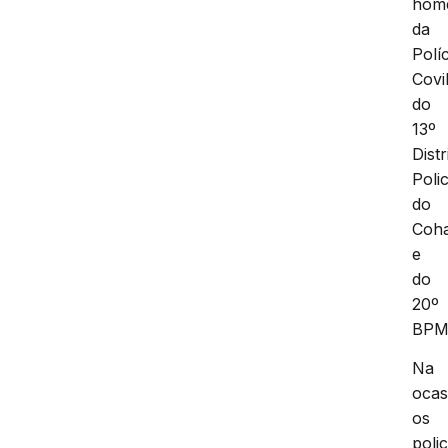
hom
da
Políc
Covi
do
13º
Distr
Polic
do
Coha
e
do
20º
BPM
Na
ocas
os
polic