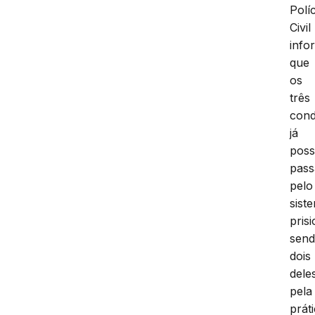
Políc
Civil
info
que
os
três
cond
já
pos
pass
pelo
sist
prisi
sen
dois
dele
pela
prát