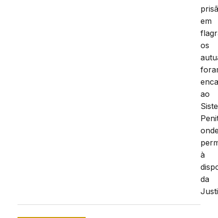
pris
em
flag
os
autu
for
enc
ao
Sist
Peni
ond
per
à
disp
da
Just