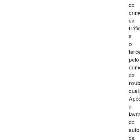
do
crim
de
tráfi
e
o
terc
pelo
crim
de
rou
quali
Apó
a
lavr
do
auto
de