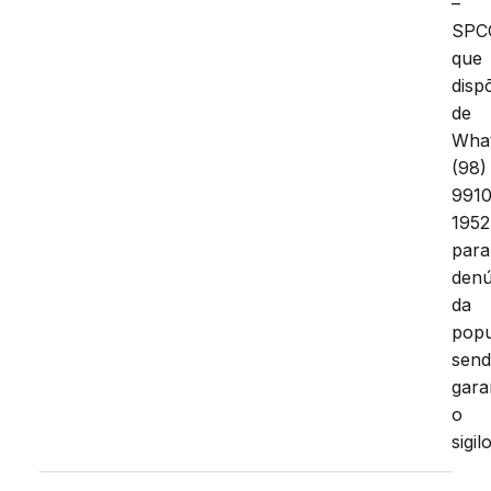
–
SPC
que
disp
de
Wha
(98)
991
1952
para
denú
da
popu
sen
gara
o
sigilo