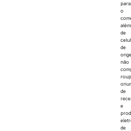
para
o
comé
alé
de
celu
de
orig
não
com
rou
oriu
de
rece
e
prod
elet
de