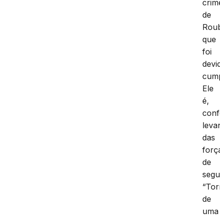
crim
de
Rou
que
foi
devi
cump
Ele
é,
con
leva
das
forç
de
segu
“Tor
de
uma