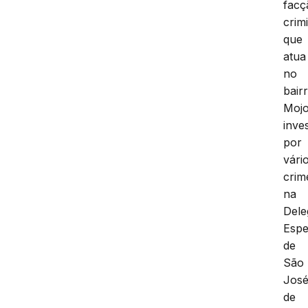
facç
crim
que
atua
no
bair
Mojo
inve
por
vári
crim
na
Dele
Espe
de
São
Jos
de