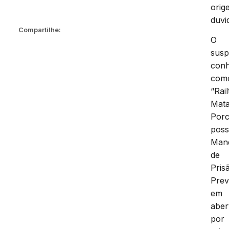
orig
duvi
Compartilhe:
O
susp
conh
com
“Rai
Mat
Por
poss
Man
de
Pris
Prev
em
aber
por