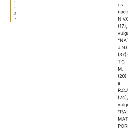
1
os
1:
naci
2
N.V.
7
(17),
vulg
“NA
J.N.
(37);
T.C.
M.
(20)
e
R.C.
(24)
vulg
“RA
MA
POR