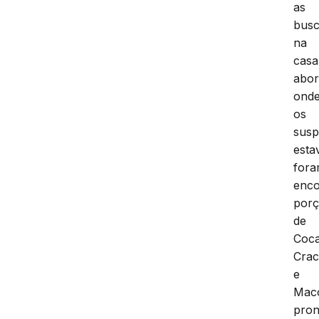
as
bus
na
casa
abo
ond
os
susp
esta
for
enco
por
de
Coca
Cra
e
Mac
pron