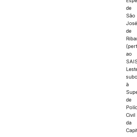
Espe
de
São
Jos
de
Riba
(per
ao
SAI
Lest
subo
à
Supe
de
Políc
Civil
da
Capi