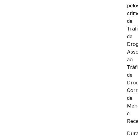
pelo
crim
de
Tráf
de
Drog
Asso
ao
Tráf
de
Drog
Cor
de
Men
e
Rece
Dura