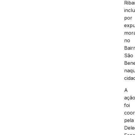
Riba
incl
por
expu
mor
no
Bair
São
Bene
naqu
cida
A
açã
foi
coo
pela
Dele