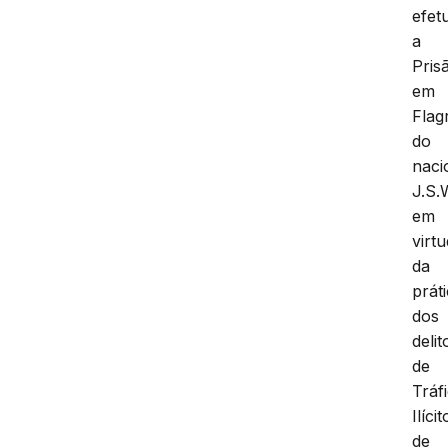
efet
a
Pris
em
Flag
do
naci
J.S.
em
virt
da
prát
dos
delit
de
Tráf
Ilícit
de