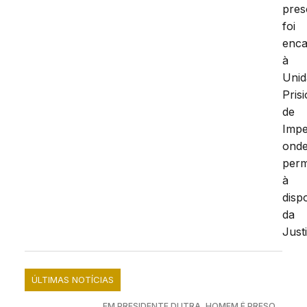
pres
foi
enc
à
Unid
Pris
de
Impe
ond
per
à
disp
da
Just
ÚLTIMAS NOTÍCIAS
EM PRESIDENTE DUTRA, HOMEM É PRESO