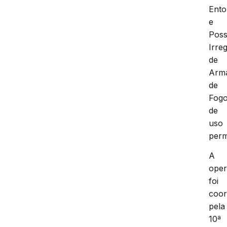
Ento
e
Pos
Irre
de
Arm
de
Fog
de
uso
perm
A
ope
foi
coo
pela
10ª