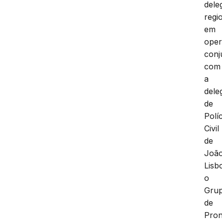
dele
regi
em
ope
conj
com
a
dele
de
Políc
Civil
de
Joã
Lisb
o
Gru
de
Pron