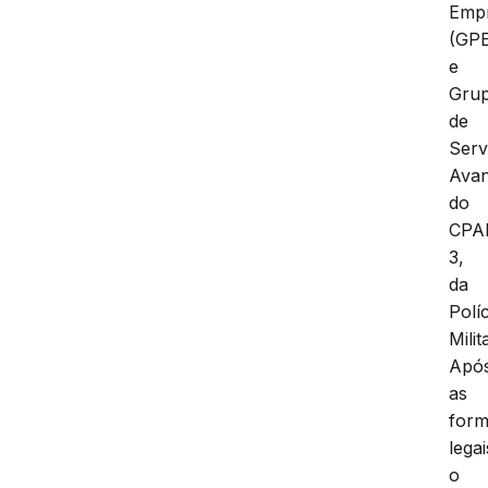
Emp
(GP
e
Gru
de
Serv
Ava
do
CPA
3,
da
Políc
Milit
Apó
as
form
legai
o