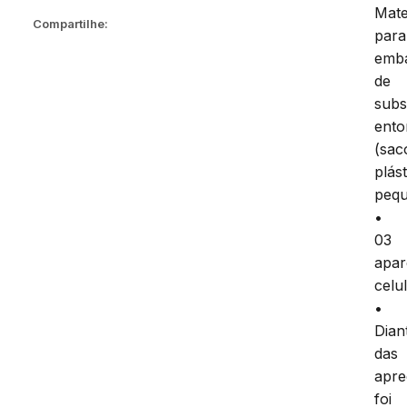
Mate
Compartilhe:
para
emb
de
subs
ento
(sac
plás
pequ
•
03
apar
celu
•
Dian
das
apre
foi