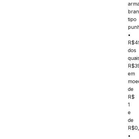
arm
bra
tipo
punh
•
R$4
dos
quai
R$3
em
moe
de
R$
1
e
de
R$0,
•