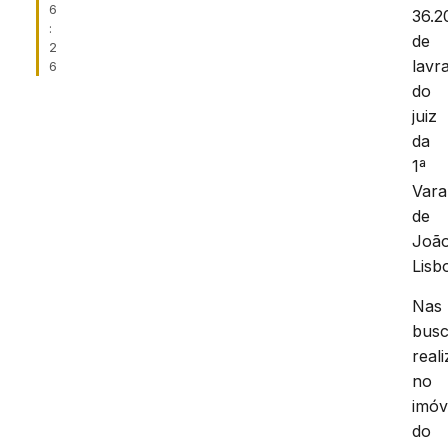
6
36.2
:
de
2
lavr
6
do
juiz
da
1ª
Vara
de
Joã
Lisb
Nas
bus
real
no
imóv
do