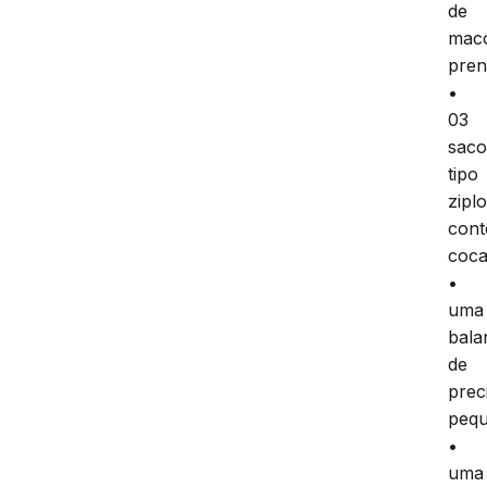
de
mac
pren
•
03
saco
tipo
zipl
con
coca
•
uma
bala
de
prec
pequ
•
uma