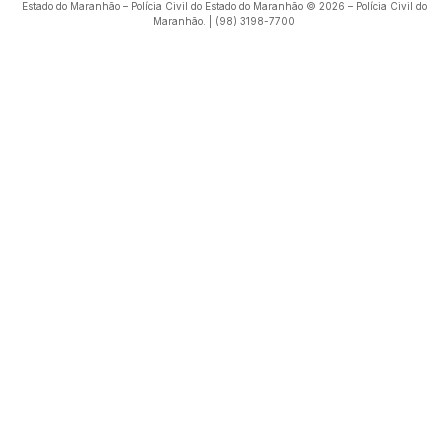
voltar ao topo
Estado do Maranhão – Polícia Civil do Estado do Maranhão © 2026 – Polícia Civil do
Maranhão. | (98) 3198-7700