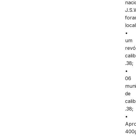
naci
J.S.
for
loca
•
um
revó
cali
.38;
•
06
mun
de
cali
.38;
•
Apr
400