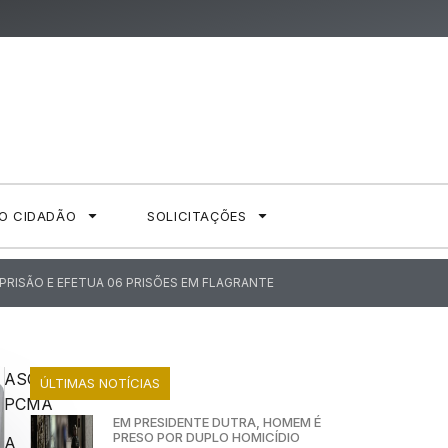
AO CIDADÃO
SOLICITAÇÕES
PRISÃO E EFETUA 06 PRISÕES EM FLAGRANTE
ASCOM
ÚLTIMAS NOTÍCIAS
PCMA
EM PRESIDENTE DUTRA, HOMEM É
PRESO POR DUPLO HOMICÍDIO
A