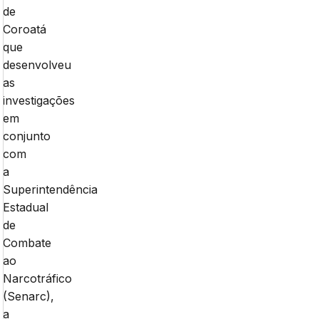
de
Coroatá
que
desenvolveu
as
investigações
em
conjunto
com
a
Superintendência
Estadual
de
Combate
ao
Narcotráfico
(Senarc),
a