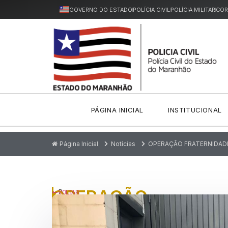
GOVERNO DO ESTADO
POLÍCIA CIVIL
POLÍCIA MILITAR
COR
PÁGINA INICIAL
INSTITUCIONAL
Página Inicial
Notícias
OPERAÇÃO FRATERNIDADE
OPERAÇÃO
P
VOLTAR
u
FRATERNIDADE
bl
ic