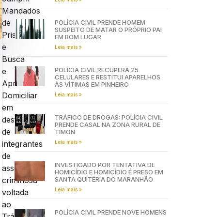
Mandados
de
POLÍCIA CIVIL PRENDE HOMEM
SUSPEITO DE MATAR O PRÓPRIO PAI
Prisão
EM BOM LUGAR
e
Leia mais »
Busca
POLÍCIA CIVIL RECUPERA 25
e
CELULARES E RESTITUI APARELHOS
Apreensão
ÀS VÍTIMAS EM PINHEIRO
Domiciliar
Leia mais »
em
TRÁFICO DE DROGAS: POLÍCIA CIVIL
desfavor
PRENDE CASAL NA ZONA RURAL DE
de
TIMON
Leia mais »
integrantes
de
INVESTIGADO POR TENTATIVA DE
associação
HOMICÍDIO E HOMICÍDIO É PRESO EM
SANTA QUITÉRIA DO MARANHÃO
criminosa
Leia mais »
voltada
ao
POLÍCIA CIVIL PRENDE NOVE HOMENS
Tráfico