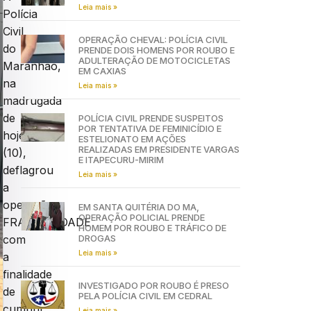
Leia mais »
Polícia
Civil
OPERAÇÃO CHEVAL: POLÍCIA CIVIL
do
PRENDE DOIS HOMENS POR ROUBO E
ADULTERAÇÃO DE MOTOCICLETAS
Maranhão,
EM CAXIAS
na
Leia mais »
madrugada
de
POLÍCIA CIVIL PRENDE SUSPEITOS
POR TENTATIVA DE FEMINICÍDIO E
hoje
ESTELIONATO EM AÇÕES
REALIZADAS EM PRESIDENTE VARGAS
(10),
E ITAPECURU-MIRIM
deflagrou
Leia mais »
a
operação
EM SANTA QUITÉRIA DO MA,
OPERAÇÃO POLICIAL PRENDE
FRATERNIDADE
HOMEM POR ROUBO E TRÁFICO DE
DROGAS
com
Leia mais »
a
finalidade
INVESTIGADO POR ROUBO É PRESO
de
PELA POLÍCIA CIVIL EM CEDRAL
cumprir
Leia mais »