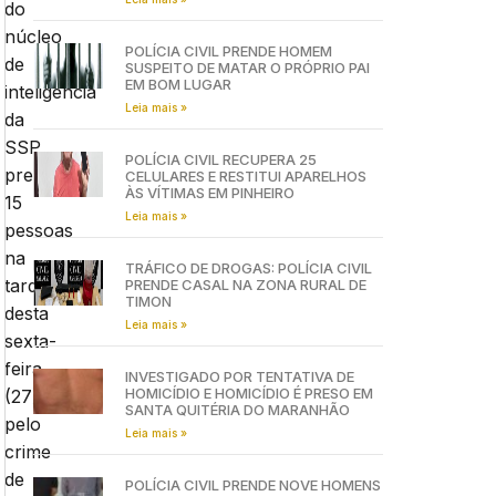
do
núcleo
POLÍCIA CIVIL PRENDE HOMEM
de
SUSPEITO DE MATAR O PRÓPRIO PAI
EM BOM LUGAR
inteligência
Leia mais »
da
SSP,
POLÍCIA CIVIL RECUPERA 25
prendeu
CELULARES E RESTITUI APARELHOS
ÀS VÍTIMAS EM PINHEIRO
15
Leia mais »
pessoas
na
TRÁFICO DE DROGAS: POLÍCIA CIVIL
tarde
PRENDE CASAL NA ZONA RURAL DE
TIMON
desta
Leia mais »
sexta-
feira
INVESTIGADO POR TENTATIVA DE
HOMICÍDIO E HOMICÍDIO É PRESO EM
(27),
SANTA QUITÉRIA DO MARANHÃO
pelo
Leia mais »
crime
de
POLÍCIA CIVIL PRENDE NOVE HOMENS