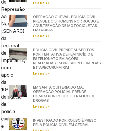
de
Leia mais »
Repressão
ao
OPERAÇÃO CHEVAL: POLÍCIA CIVIL
PRENDE DOIS HOMENS POR ROUBO E
Narcotráfico
ADULTERAÇÃO DE MOTOCICLETAS
EM CAXIAS
(SENARC)
Leia mais »
da
regional
POLÍCIA CIVIL PRENDE SUSPEITOS
de
POR TENTATIVA DE FEMINICÍDIO E
ESTELIONATO EM AÇÕES
Imperatriz,
REALIZADAS EM PRESIDENTE VARGAS
com
E ITAPECURU-MIRIM
Leia mais »
apoio
da
EM SANTA QUITÉRIA DO MA,
10ª
OPERAÇÃO POLICIAL PRENDE
HOMEM POR ROUBO E TRÁFICO DE
delegacia
DROGAS
de
Leia mais »
policia
civil
INVESTIGADO POR ROUBO É PRESO
PELA POLÍCIA CIVIL EM CEDRAL
e
Leia mais »