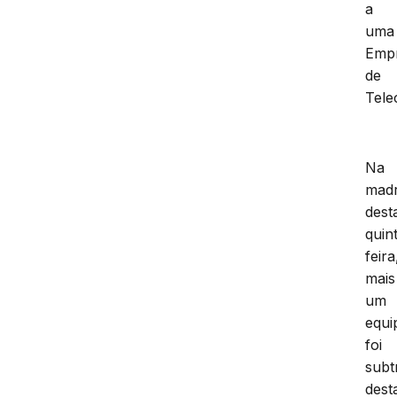
a
uma
Emp
de
Tele
Na
mad
dest
quin
feira
mais
um
equi
foi
subt
dest