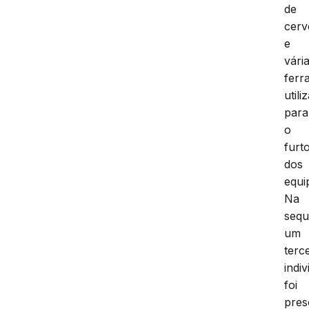
de
cerv
e
vári
ferr
utili
para
o
furt
dos
equi
Na
sequ
um
terc
indi
foi
pres