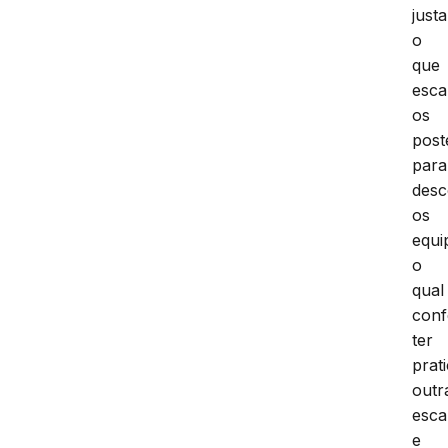
just
o
que
esca
os
post
para
desc
os
equi
o
qual
conf
ter
prat
outr
esca
e