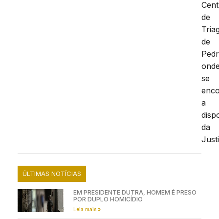
Cent
de
Tria
de
Pedr
ond
se
enc
a
disp
da
Just
ÚLTIMAS NOTÍCIAS
EM PRESIDENTE DUTRA, HOMEM É PRESO
POR DUPLO HOMICÍDIO
Leia mais »