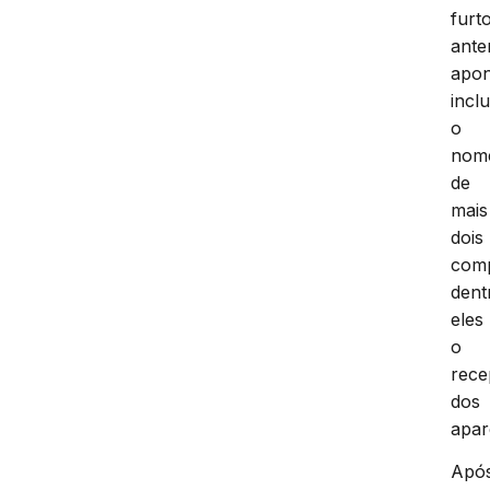
furt
ante
apo
incl
o
nom
de
mais
dois
comp
dent
eles
o
rece
dos
apar
Apó