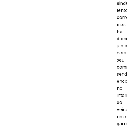
aind
tent
corr
mas
foi
domi
junt
com
seu
com
sen
enco
no
inter
do
veíc
uma
garr