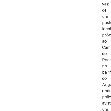
vez
de
um
post
loca
pró
ao
Cam
do
Poei
no
bair
do
Ange
ond
polic
avis
um