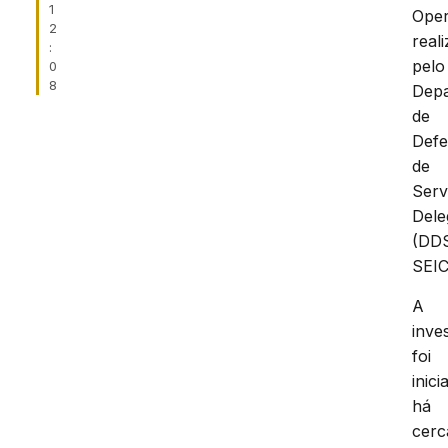
1
Ope
2
real
:
pelo
0
8
Dep
de
Defe
de
Serv
Dele
(DD
SEIC
A
inve
foi
inici
há
cerc