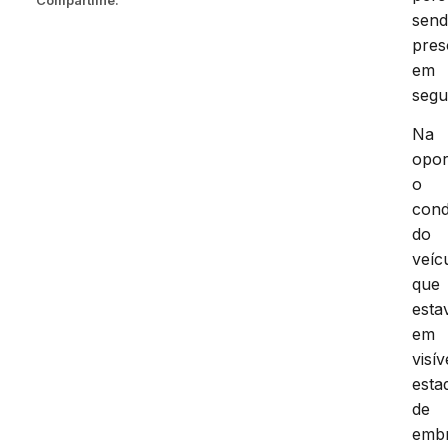
sen
pres
em
segu
Na
opor
o
cond
do
veíc
que
esta
em
visív
esta
de
embr