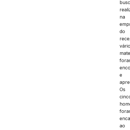
bus
real
na
emp
do
rece
vári
mate
for
enco
e
apre
Os
cinc
hom
for
enc
ao