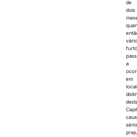
de
dois
mese
qua
entã
vári
furt
pas
a
ocor
em
locai
disti
dest
Capit
cau
séri
prej