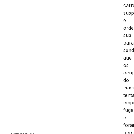
carr
susp
e
ord
sua
para
sen
que
os
ocup
do
veíc
tent
emp
fuga
e
for
pers
Compartilhe: