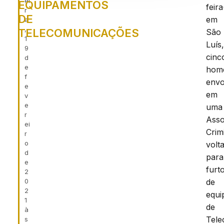
ei
EQUIPAMENTOS
feira
r
DE
em
a
,
TELECOMUNICAÇÕES
São
1
Luís
9
cinc
d
e
hom
f
envo
e
em
v
e
uma
r
Asso
ei
Crim
r
o
volt
d
para
e
furt
2
0
de
2
equi
1
de
à
Tele
s