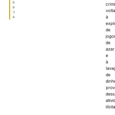
0
crim
9
volt
:1
à
4
expl
de
jogo
de
azar
e
à
lav
de
dinh
prov
dess
ativ
ilícit