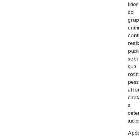
líder
do
gru
crim
cont
real
publ
sobr
sua
roti
pess
afro
dire
a
dete
judic
Apó