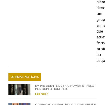
alé
disso
um
gru
arm
que
atua
forn
prot
ao
esq
ÚLTIMAS NOTÍCIAS
EM PRESIDENTE DUTRA, HOMEM É PRESO
POR DUPLO HOMICÍDIO
Leia mais »
OPERAÇÃO CHEVAL: POLÍCIA CIVIL PRENDE