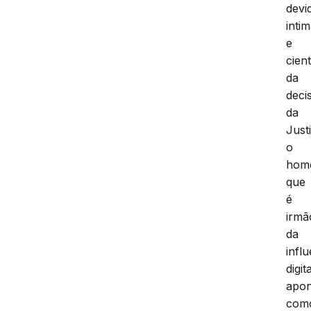
devi
inti
e
cien
da
deci
da
Just
o
hom
que
é
irmã
da
infl
digit
apon
com