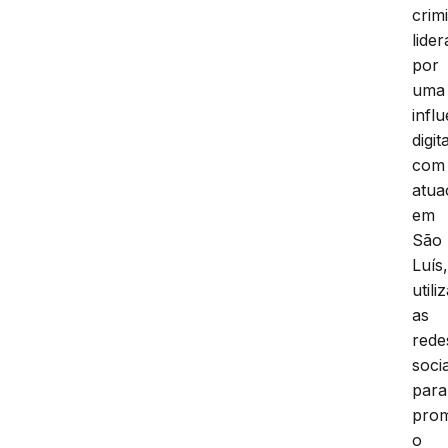
crim
lide
por
uma
infl
digit
com
atua
em
São
Luís
utili
as
rede
socia
para
pro
o