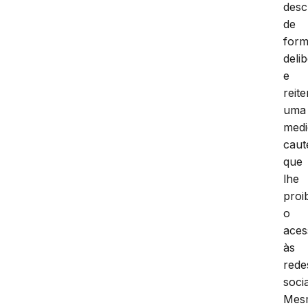
desc
de
for
deli
e
reit
uma
medi
caut
que
lhe
proi
o
aces
às
rede
socia
Mes