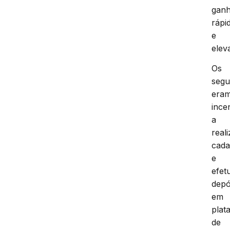
gan
rápi
e
elev
Os
segu
era
ince
a
reali
cada
e
efet
depó
em
plat
de