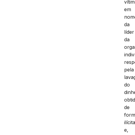
víti
em
nom
da
líder
da
orga
indi
resp
pela
lav
do
dinh
obti
de
for
ilícit
e,