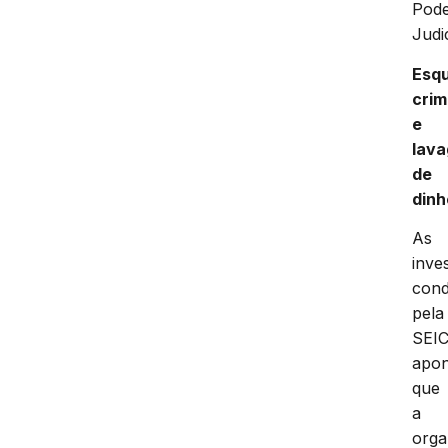
Pod
Judic
Esq
crim
e
lav
de
dinh
As
inve
cond
pela
SEI
apo
que
a
orga