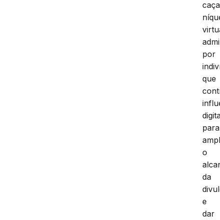
caça
níqu
virtu
admi
por
indi
que
cont
infl
digit
para
ampl
o
alca
da
divu
e
dar