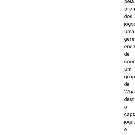
pela
pro
dos
jogo
uma
gere
enca
de
coor
um
gru
de
Wha
dest
a
capt
joga
e