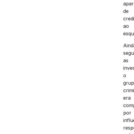
apar
de
credi
ao
esq
Aind
seg
as
inve
o
gru
crim
era
com
por
infl
resp