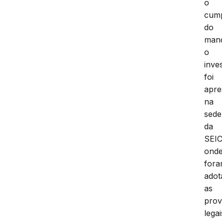
o
cum
do
man
o
inve
foi
apre
na
sede
da
SEIC
ond
for
adot
as
prov
legai