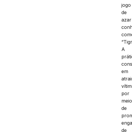
jogo
de
azar
conh
com
“Tig
A
prát
cons
em
atrai
víti
por
mei
de
pro
eng
de