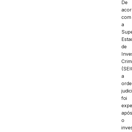
De
aco
com
a
Supe
Esta
de
Inve
Crim
(SEI
a
ord
judic
foi
expe
apó
o
inve