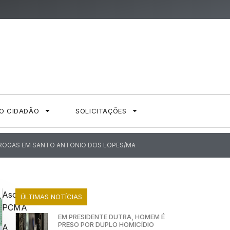
AO CIDADÃO
SOLICITAÇÕES
DROGAS EM SANTO ANTONIO DOS LOPES/MA
Ascom
ÚLTIMAS NOTÍCIAS
PCMA
EM PRESIDENTE DUTRA, HOMEM É
PRESO POR DUPLO HOMICÍDIO
A