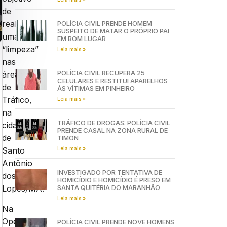
de
realizar
POLÍCIA CIVIL PRENDE HOMEM
SUSPEITO DE MATAR O PRÓPRIO PAI
uma
EM BOM LUGAR
“limpeza”
Leia mais »
nas
POLÍCIA CIVIL RECUPERA 25
áreas
CELULARES E RESTITUI APARELHOS
de
ÀS VÍTIMAS EM PINHEIRO
Tráfico,
Leia mais »
na
TRÁFICO DE DROGAS: POLÍCIA CIVIL
cidade
PRENDE CASAL NA ZONA RURAL DE
de
TIMON
Leia mais »
Santo
Antônio
INVESTIGADO POR TENTATIVA DE
dos
HOMICÍDIO E HOMICÍDIO É PRESO EM
SANTA QUITÉRIA DO MARANHÃO
Lopes/MA.
Leia mais »
Na
Operação,
POLÍCIA CIVIL PRENDE NOVE HOMENS