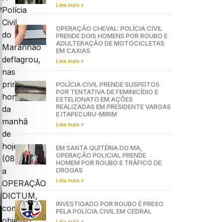
Leia mais »
Polícia
Civil
OPERAÇÃO CHEVAL: POLÍCIA CIVIL
do
PRENDE DOIS HOMENS POR ROUBO E
ADULTERAÇÃO DE MOTOCICLETAS
Maranhão
EM CAXIAS
deflagrou,
Leia mais »
nas
primeiras
POLÍCIA CIVIL PRENDE SUSPEITOS
POR TENTATIVA DE FEMINICÍDIO E
horas
ESTELIONATO EM AÇÕES
REALIZADAS EM PRESIDENTE VARGAS
da
E ITAPECURU-MIRIM
manhã
Leia mais »
de
hoje
EM SANTA QUITÉRIA DO MA,
OPERAÇÃO POLICIAL PRENDE
(08),
HOMEM POR ROUBO E TRÁFICO DE
DROGAS
a
Leia mais »
OPERAÇÃO
DICTUM,
INVESTIGADO POR ROUBO É PRESO
com
PELA POLÍCIA CIVIL EM CEDRAL
objetivo
Leia mais »