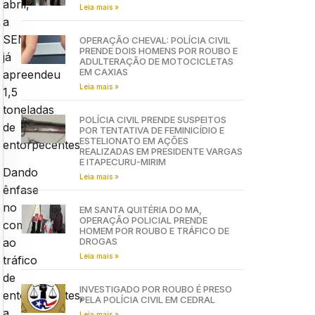
abril,
Leia mais »
a
SENARC
OPERAÇÃO CHEVAL: POLÍCIA CIVIL
PRENDE DOIS HOMENS POR ROUBO E
já
ADULTERAÇÃO DE MOTOCICLETAS
EM CAXIAS
apreendeu
Leia mais »
1,5
toneladas
POLÍCIA CIVIL PRENDE SUSPEITOS
de
POR TENTATIVA DE FEMINICÍDIO E
ESTELIONATO EM AÇÕES
entorpecentes
REALIZADAS EM PRESIDENTE VARGAS
E ITAPECURU-MIRIM
Dando
Leia mais »
ênfase
no
EM SANTA QUITÉRIA DO MA,
OPERAÇÃO POLICIAL PRENDE
combate
HOMEM POR ROUBO E TRÁFICO DE
DROGAS
ao
Leia mais »
tráfico
de
INVESTIGADO POR ROUBO É PRESO
entorpecentes,
PELA POLÍCIA CIVIL EM CEDRAL
a
Leia mais »