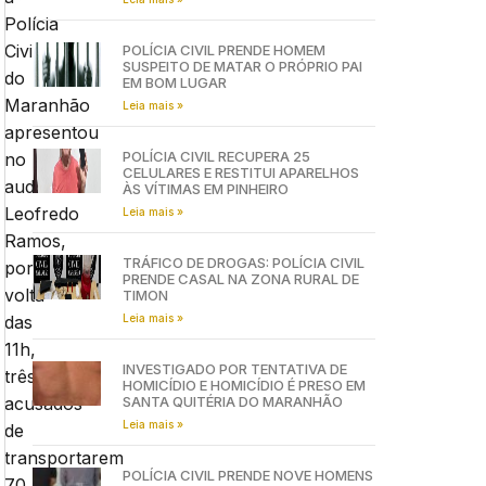
Polícia
Civil
POLÍCIA CIVIL PRENDE HOMEM
SUSPEITO DE MATAR O PRÓPRIO PAI
do
EM BOM LUGAR
Maranhão
Leia mais »
apresentou
POLÍCIA CIVIL RECUPERA 25
no
CELULARES E RESTITUI APARELHOS
auditório
ÀS VÍTIMAS EM PINHEIRO
Leofredo
Leia mais »
Ramos,
TRÁFICO DE DROGAS: POLÍCIA CIVIL
por
PRENDE CASAL NA ZONA RURAL DE
volta
TIMON
Leia mais »
das
11h,
INVESTIGADO POR TENTATIVA DE
três
HOMICÍDIO E HOMICÍDIO É PRESO EM
SANTA QUITÉRIA DO MARANHÃO
acusados
Leia mais »
de
transportarem
POLÍCIA CIVIL PRENDE NOVE HOMENS
70