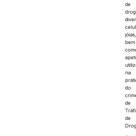
de
drog
dive
celu
jóias
bem
com
apet
utili
na
prát
do
crim
de
Tráf
de
Drog