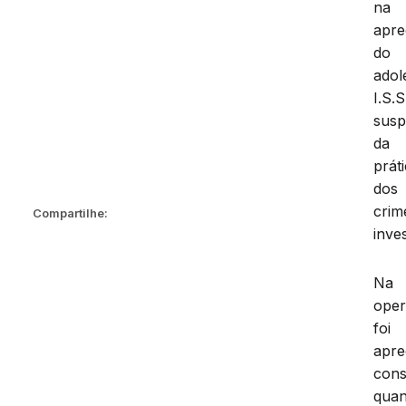
na
apr
do
adol
I.S.S
susp
da
prát
dos
crim
Compartilhe:
inve
Na
oper
foi
apre
cons
quan