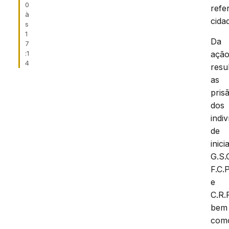
0
refe
à
cida
s
1
Da
7
ação
:1
4
resu
as
pris
dos
indi
de
inici
G.S.
F.C.
e
C.R.
bem
com