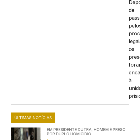
Depo
de
pas
pelo
proc
legai
os
pres
for
enc
à
unid
prisi
ÚLTIMAS NOTÍCIAS
EM PRESIDENTE DUTRA, HOMEM É PRESO
POR DUPLO HOMICÍDIO