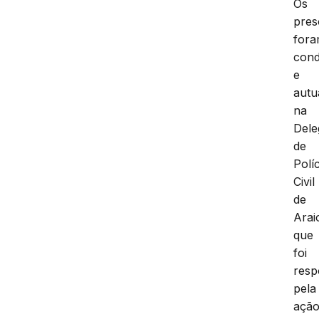
Os
pres
for
cond
e
autu
na
Dele
de
Políc
Civil
de
Arai
que
foi
resp
pela
ação