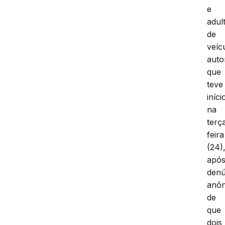
e
adul
de
veíc
auto
que
teve
iníci
na
terç
feira
(24)
apó
denú
anô
de
que
dois