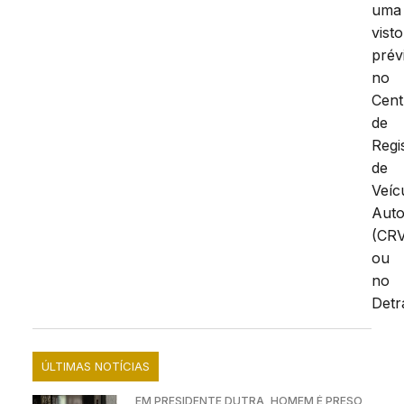
uma
visto
prév
no
Cent
de
Regi
de
Veíc
Aut
(CR
ou
no
Detr
ÚLTIMAS NOTÍCIAS
EM PRESIDENTE DUTRA, HOMEM É PRESO