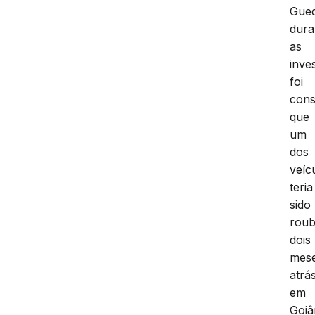
Gued
dura
as
inve
foi
cons
que
um
dos
veíc
teria
sido
rou
dois
mes
atrá
em
Goiâ