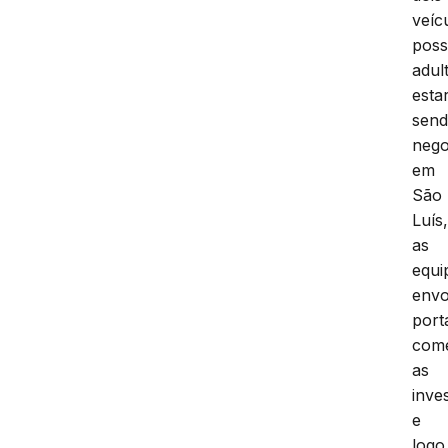
veíc
poss
adul
esta
sen
nego
em
São
Luís
as
equi
envo
port
com
as
inve
e
logo