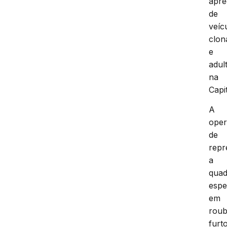
apr
de
veíc
clon
e
adul
na
Capit
A
ope
de
repr
a
quad
espe
em
roub
furt