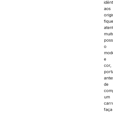
idên
aos
origi
fiqu
aten
muit
pos
o
mod
e
cor,
port
ante
de
com
um
carr
faça