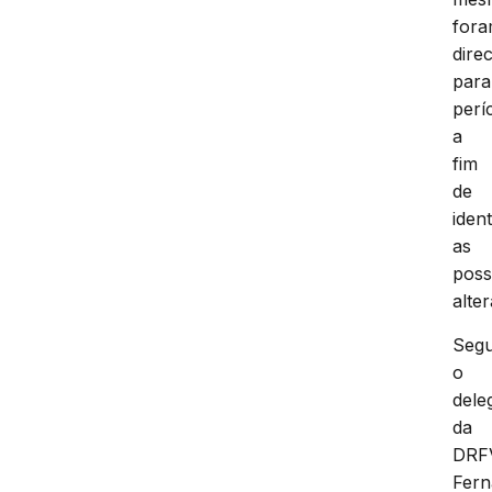
for
dire
para
perí
a
fim
de
ident
as
poss
alte
Seg
o
dele
da
DRF
Fer