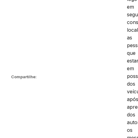
em
segu
cons
local
as
pess
que
esta
em
pos
Compartilhe:
dos
veíc
apó
apr
dos
auto
os
mes