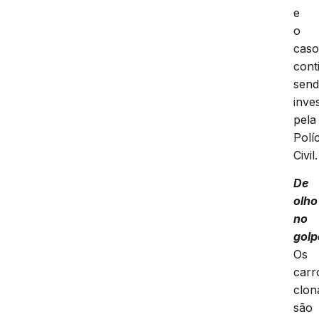
e
o
cas
cont
sen
inve
pela
Políc
Civil.
De
olho
no
golp
Os
carr
clon
são