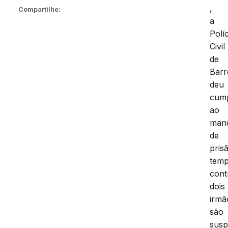
,
Compartilhe:
a
Políc
Civil
de
Barr
deu
cum
ao
man
de
pris
temp
cont
dois
irmã
são
susp