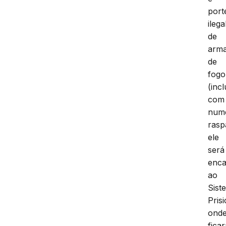
port
ilega
de
arm
de
fogo
(incl
com
num
rasp
ele
será
enc
ao
Sist
Prisi
ond
ficar