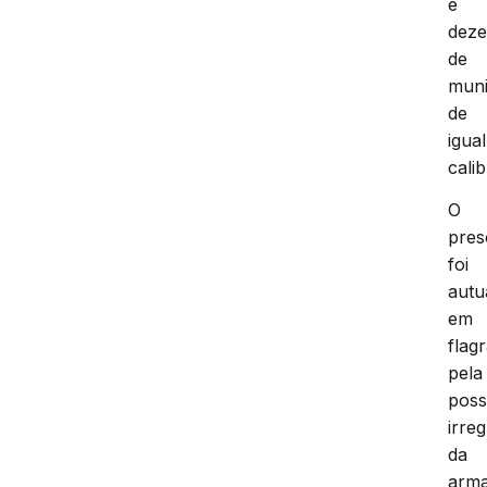
e
dez
de
mun
de
igual
calib
O
pres
foi
autu
em
flag
pela
pos
irre
da
arm