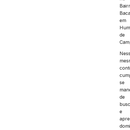
Bair
Baca
em
Hum
de
Cam
Nes
mes
cont
cump
se
man
de
bus
e
apr
domic