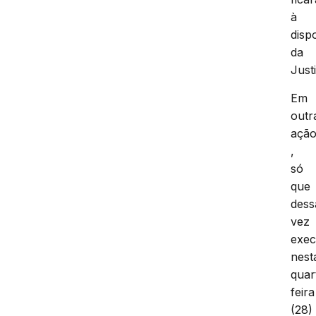
à
disp
da
Just
Em
outr
açã
,
só
que
dess
vez
exec
nest
quar
feira
(28)