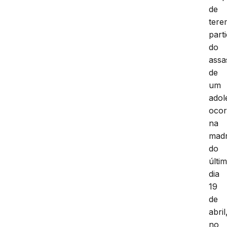
de
tere
part
do
assa
de
um
adol
ocor
na
mad
do
últi
dia
19
de
abril
no