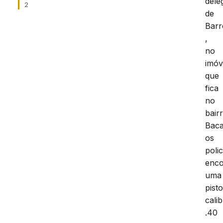
dele
2
de
Barr
,
no
imóv
que
fica
no
bair
Baca
os
polic
enc
uma
pisto
cali
.40