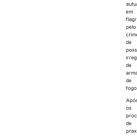
autu
em
flag
pelo
crim
de
pos
irre
de
arm
de
fogo
Apó
os
proc
de
prax