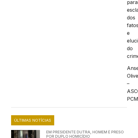
para
escl
dos
fato
e
eluc
do
crim
Ans
Olive
–
AS
PC
ÚLTIMAS NOTÍCIAS
EM PRESIDENTE DUTRA, HOMEM É PRESO
POR DUPLO HOMICÍDIO