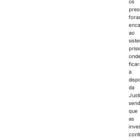
os
pres
for
enc
ao
sist
prisi
ond
fica
à
disp
da
Just
sen
que
as
inve
cont