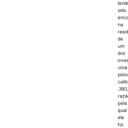
tend
sido
enco
na
resi
de
um
dos
inve
uma
pisto
cali
.380
razã
pela
qual
ele
foi