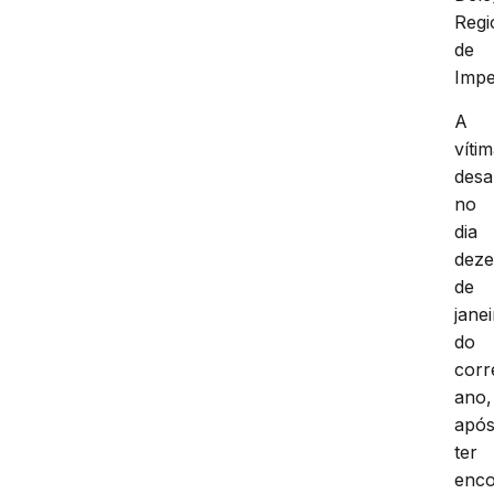
Regi
de
Impe
A
víti
desa
no
dia
deze
de
jane
do
corr
ano,
apó
ter
enco