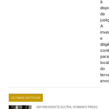
à
disp
da
justi
A
inve
e
dilig
cont
para
loca
do
terc
envo
ÚLTIMAS NOTÍCIAS
EM PRESIDENTE DUTRA, HOMEM É PRESO