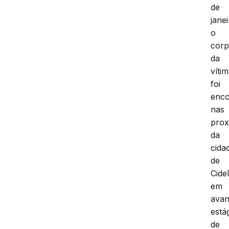
de
jane
o
cor
da
víti
foi
enco
nas
prox
da
cida
de
Cide
em
ava
está
de