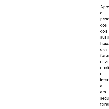
Apó
a
pris
dos
dois
susp
hoje
eles
for
devi
qual
e
inte
e,
em
segu
for