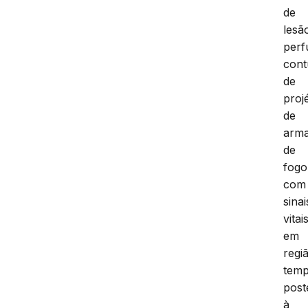
de
lesã
perf
cont
de
projé
de
arm
de
fogo
com
sinai
vitai
em
regi
temp
post
à