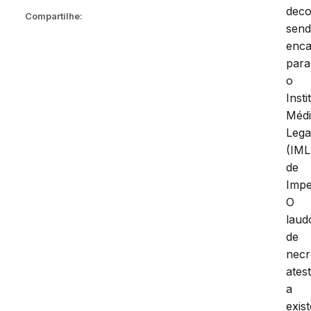
deco
Compartilhe:
sen
enc
para
o
Insti
Méd
Lega
(IML
de
Impe
O
laud
de
necr
ates
a
exis