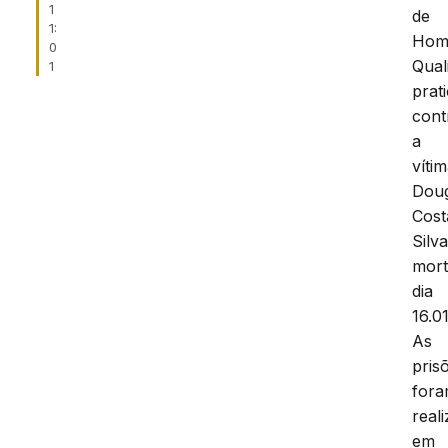
1
de
1:
Homi
0
Qual
1
prat
cont
a
víti
Doug
Cost
Silva
mor
dia
16.0
As
pris
for
real
em