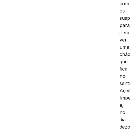
com
os
susp
para
irem
ver
uma
chác
que
fica
no
sent
Açai
Impe
e,
no
dia
dezo