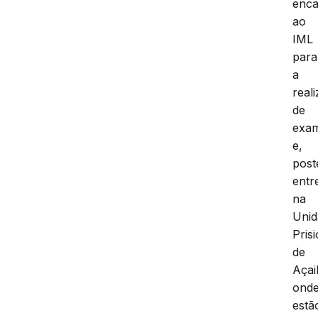
enc
ao
IML
para
a
real
de
exa
e,
post
entr
na
Unid
Pris
de
Açai
ond
estã