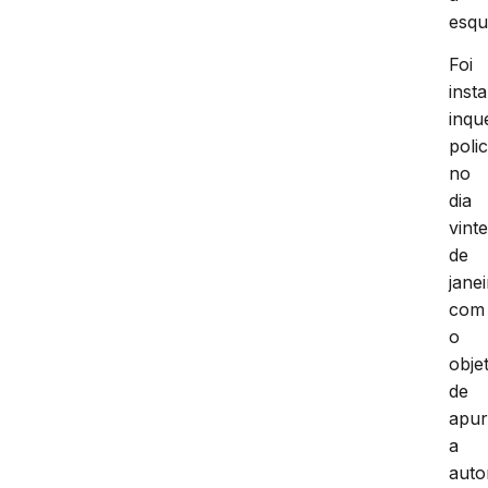
esqu
Foi
inst
inqu
polic
no
dia
vint
de
janei
com
o
obje
de
apur
a
auto