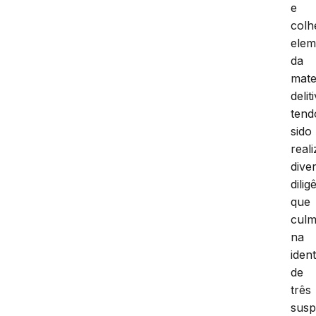
e
colh
elem
da
mate
delit
tend
sido
real
dive
dilig
que
culm
na
iden
de
três
susp