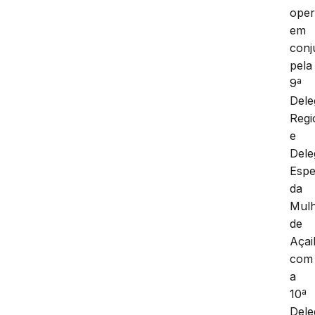
ope
em
conj
pela
9ª
Dele
Regi
e
Dele
Espe
da
Mul
de
Açai
com
a
10ª
Dele