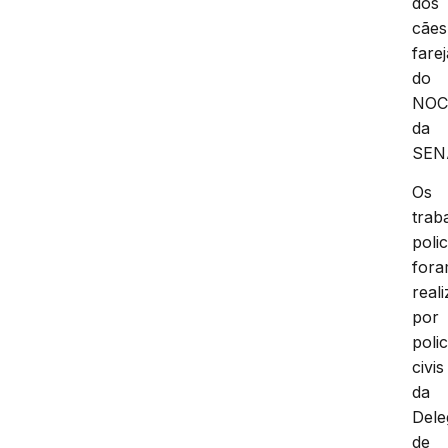
dos
cães
fare
do
NO
da
SEN
Os
trab
polic
for
real
por
polic
civis
da
Dele
de