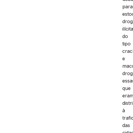
para
esto
drog
ilícit
do
tipo
crac
e
mac
drog
essa
que
era
distr
à
traf
das
cida