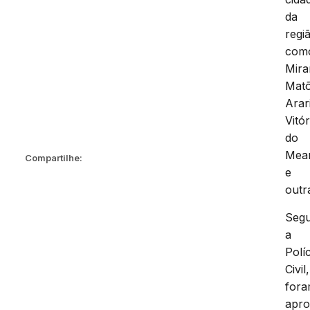
da
regi
com
Mira
Matõ
Arari
Vitór
do
Mea
Compartilhe:
e
outr
Seg
a
Políc
Civil,
for
apr