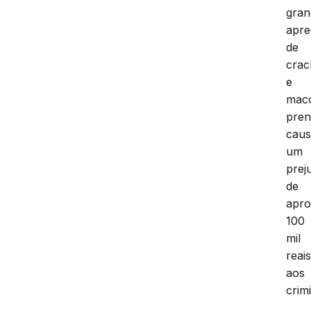
gran
apr
de
crac
e
mac
pren
cau
um
prej
de
apr
100
mil
reai
aos
crim