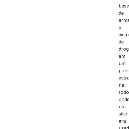
bas
de
arm
e
distr
de
drog
em
um
pon
estr
na
rodo
ond
um
sítio
era
usa