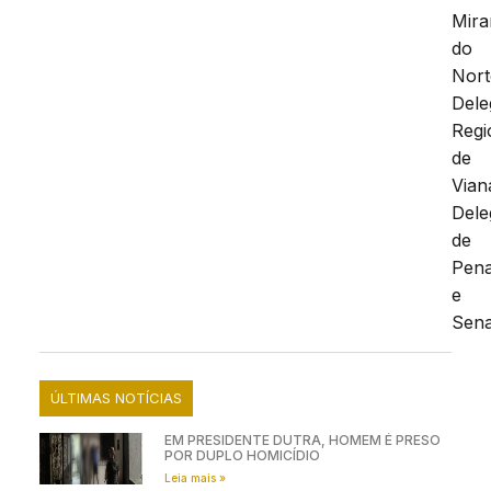
Mira
do
Nort
Dele
Regi
de
Vian
Dele
de
Pena
e
Sena
ÚLTIMAS NOTÍCIAS
EM PRESIDENTE DUTRA, HOMEM É PRESO
POR DUPLO HOMICÍDIO
Leia mais »