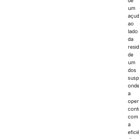
de
um
açu
ao
lado
da
resi
de
um
dos
susp
ond
a
ope
con
com
a
efici