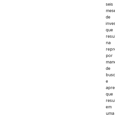
seis
mes
de
inve
que
resu
na
repr
por
man
de
bus
e
apr
que
resu
em
uma