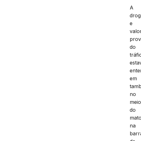
A
drog
e
valo
prov
do
tráfi
est
ente
em
tamb
no
mei
do
mato
na
bar