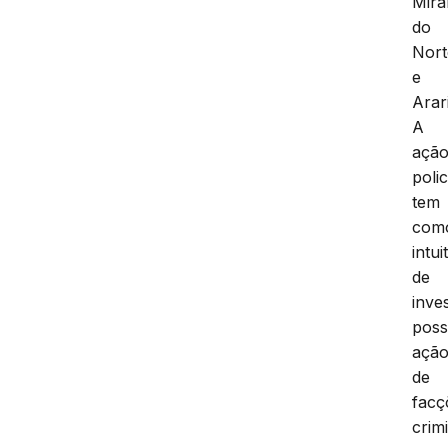
Mira
do
Nort
e
Arari
A
açã
polic
tem
com
intui
de
inve
poss
açã
de
facç
crim