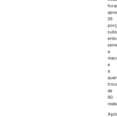
for
apre
26
por
subs
ento
seme
a
mac
e
a
quan
troc
de
90
reais
Apó