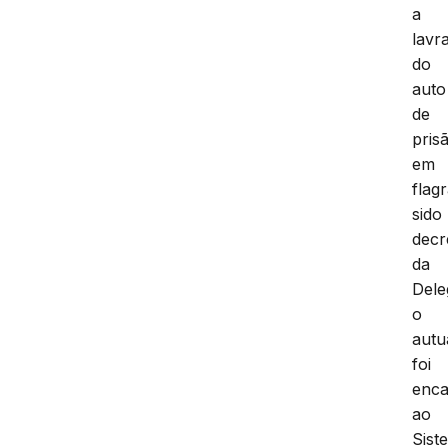
a
lavr
do
auto
de
pris
em
flag
sido
decr
da
Dele
o
autu
foi
enc
ao
Sist