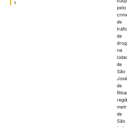
susp
8
pelo
crim
de
tráfi
de
drog
na
cida
de
São
Jos
de
Riba
regi
metr
de
São