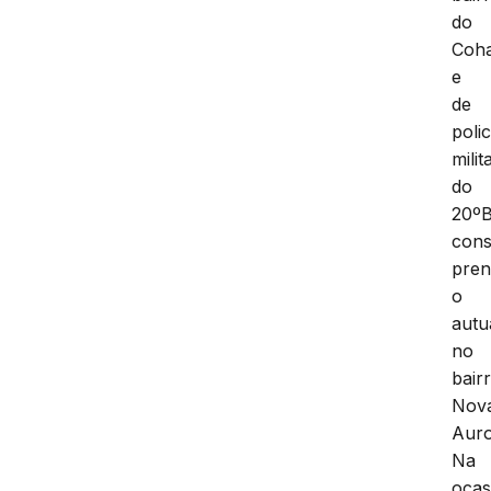
do
Coha
e
de
polic
milit
do
20º
cons
pren
o
autu
no
bair
Nov
Auro
Na
ocas