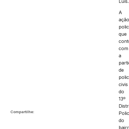
Luís.
A
açã
polic
que
con
com
a
part
de
polic
civis
do
13º
Distr
Compartilhe:
Polic
do
bair