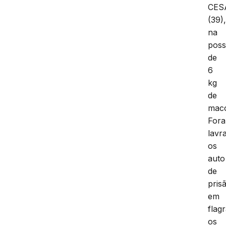
CES
(39)
na
pos
de
6
kg
de
mac
For
lavr
os
auto
de
pris
em
flag
os