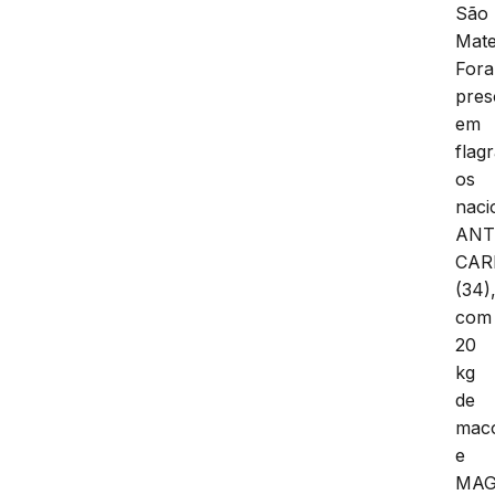
São
Mat
For
pres
em
flag
os
naci
ANT
CAR
(34)
com
20
kg
de
mac
e
MA