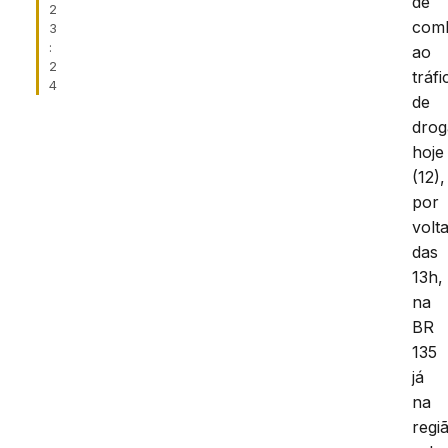
de
2
com
3
:
ao
2
tráfi
4
de
drog
hoje
(12),
por
volt
das
13h,
na
BR
135
já
na
regi