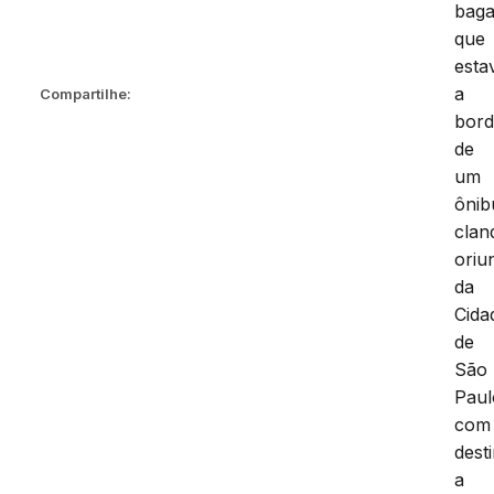
bag
que
est
a
Compartilhe:
bor
de
um
ônib
clan
oriu
da
Cida
de
São
Pau
com
dest
a