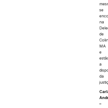
mes
se
enc
na
Dele
de
Coli
MA
e
estã
a
disp
da
justi
Carl
And
–