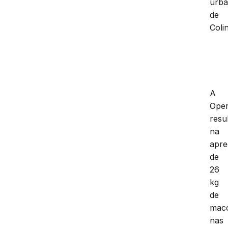
urb
de
Coli
A
Ope
resu
na
apr
de
26
kg
de
mac
nas