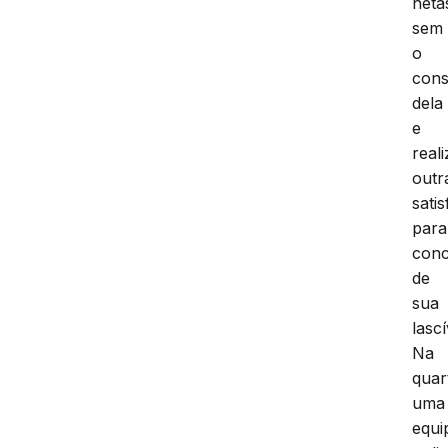
neta
sem
o
cons
dela
e
real
outr
sati
para
conc
de
sua
lascí
Na
quar
uma
equi