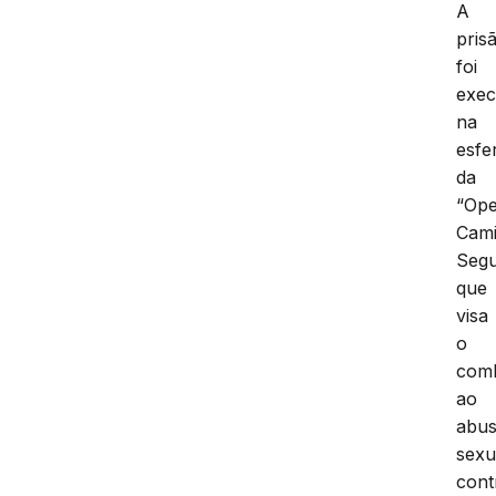
A
pris
foi
exec
na
esfe
da
“Op
Cam
Segu
que
visa
o
com
ao
abu
sexu
cont