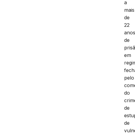
a
mais
de
22
ano
de
pris
em
regi
fech
pelo
come
do
crim
de
estu
de
vuln