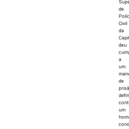
Supe
de
Políc
Civil
da
Capi
deu
cum
a
um
man
de
pris
defin
cont
um
hom
con