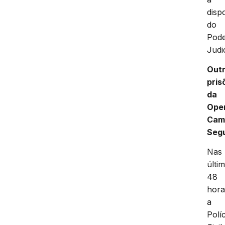
disp
do
Pod
Judic
Out
pris
da
Ope
Cam
Seg
Nas
últi
48
hora
a
Políc