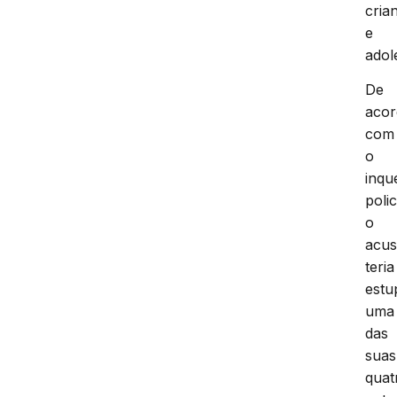
cria
e
adol
De
aco
com
o
inqu
polic
o
acu
teria
estu
uma
das
suas
quat