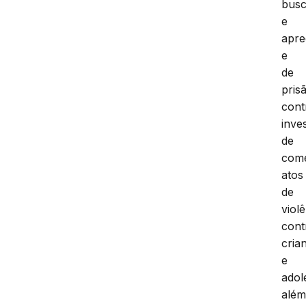
bus
e
apr
e
de
pris
cont
inve
de
com
atos
de
viol
cont
cria
e
adol
alé