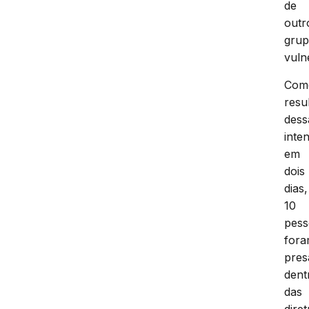
de
outr
gru
vuln
Com
resu
dess
inte
em
dois
dias,
10
pess
for
pres
dent
das
diret