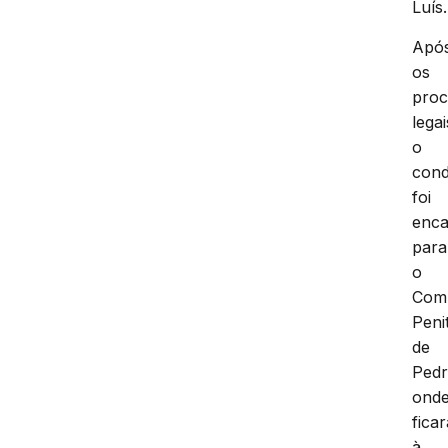
Luís.
Apó
os
proc
legai
o
cond
foi
enc
para
o
Com
Peni
de
Pedr
ond
ficar
à