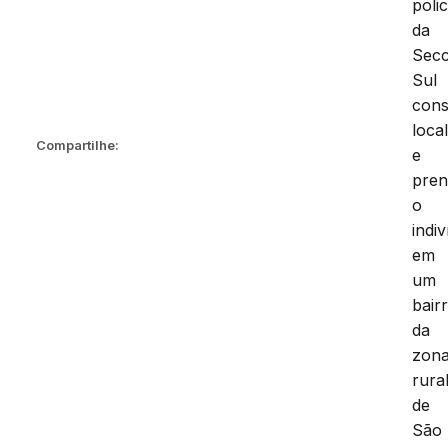
polic
da
Secc
Sul
cons
local
Compartilhe:
e
pren
o
indi
em
um
bair
da
zon
rura
de
São