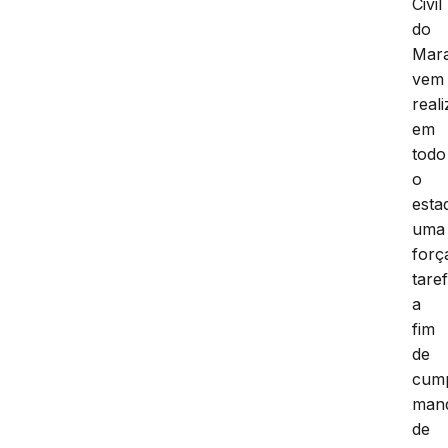
Civil
do
Mar
vem
real
em
todo
o
esta
uma
forç
tare
a
fim
de
cump
man
de