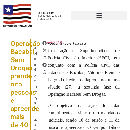
Operação
P
VOLTAR
Fotos: Gilson Teixeira
u
Bacabal
Uma ação da Superintendência de
bli
Polícia Civil do Interior (SPCI), em
Sem
c
a
conjunto com a Polícia Civil das
Drogas
d
cidades de Bacabal, Vitorino Freire e
prende
o
Lago da Pedra, deflagrou, no último
e
oito
m:
sábado (27), a segunda fase da
pessoas
te
Operação Bacabal Sem Drogas.
rç
e
a-
O objetivo da ação foi dar
apreende
fe
cumprimento a vinte e um mandados
ir
mais
a,
judiciais, sendo 10 de prisão e 11 de
de 40
3
busca e apreensão. O Grupo Tático