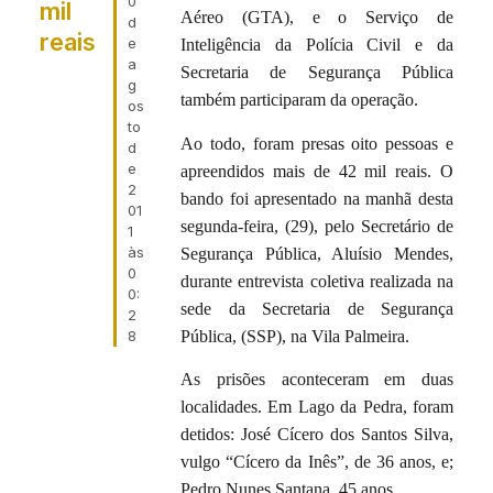
0
mil
Aéreo (GTA), e o Serviço de
d
reais
e
Inteligência da Polícia Civil e da
a
Secretaria de Segurança Pública
g
também participaram da operação.
os
to
Ao todo, foram presas oito pessoas e
d
e
apreendidos mais de 42 mil reais. O
2
bando foi apresentado na manhã desta
01
segunda-feira, (29), pelo Secretário de
1
às
Segurança Pública, Aluísio Mendes,
0
durante entrevista coletiva realizada na
0:
sede da Secretaria de Segurança
2
Pública, (SSP), na Vila Palmeira.
8
As prisões aconteceram em duas
localidades. Em Lago da Pedra, foram
detidos: José Cícero dos Santos Silva,
vulgo “Cícero da Inês”, de 36 anos, e;
Pedro Nunes Santana, 45 anos.