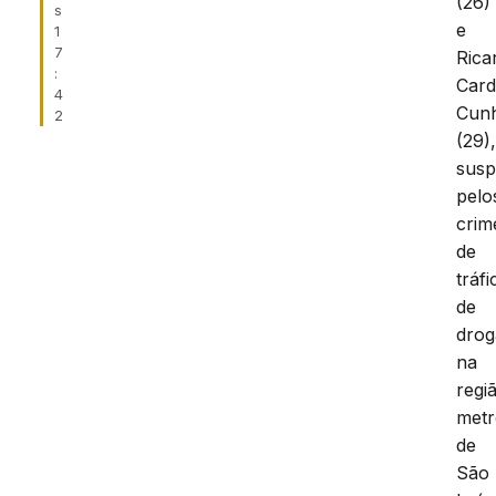
(26)
s
e
1
7
Rica
:
Car
4
Cun
2
(29)
susp
pelo
crim
de
tráfi
de
drog
na
regi
metr
de
São