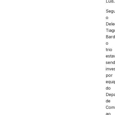
Luís.
Seg
o
Dele
Tiag
Bard
o
trio
esta
sen
inve
por
equi
do
Dep
de
Com
ao