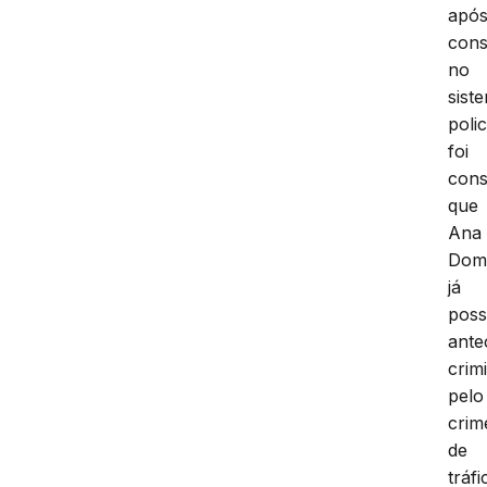
apó
cons
no
sist
polic
foi
cons
que
Ana
Dom
já
poss
ante
crim
pelo
crim
de
tráfi