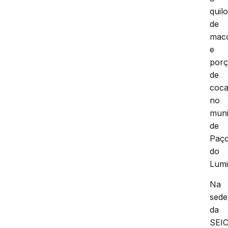
quil
de
mac
e
por
de
coca
no
muni
de
Paç
do
Lumi
Na
sede
da
SEIC