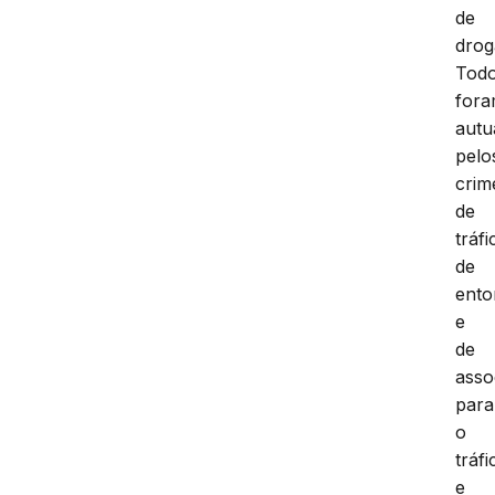
de
drog
Tod
for
autu
pelo
crim
de
tráfi
de
ento
e
de
asso
para
o
tráfi
e