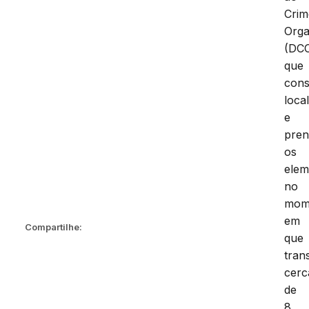
Crim
Orga
(DC
que
cons
local
e
pren
os
elem
no
mom
em
Compartilhe:
que
tran
cerc
de
8