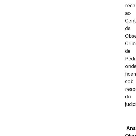
reca
ao
Cent
de
Obs
Crim
de
Pedr
ond
fica
sob
resp
do
judic
Ans
Oliv