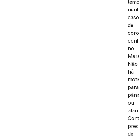
tem
nen
cas
de
coro
conf
no
Mar
Não
há
moti
para
pâni
ou
alar
Cont
prec
de