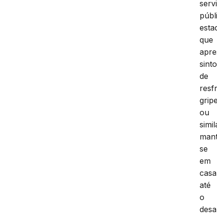
serv
públ
esta
que
apr
sint
de
resf
grip
ou
simi
man
se
em
casa
até
o
desa