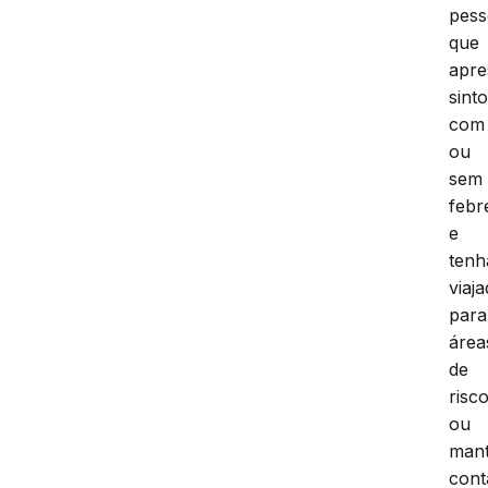
pess
que
apr
sint
com
ou
sem
febr
e
ten
viaj
para
área
de
risc
ou
mant
cont