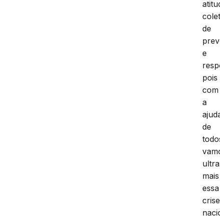
atit
cole
de
pre
e
resp
pois
com
a
ajud
de
todo
vam
ultr
mais
essa
cris
naci