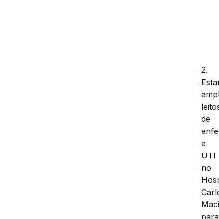
2.
Est
ampl
leito
de
enfe
e
UTI
no
Hosp
Carl
Maci
para