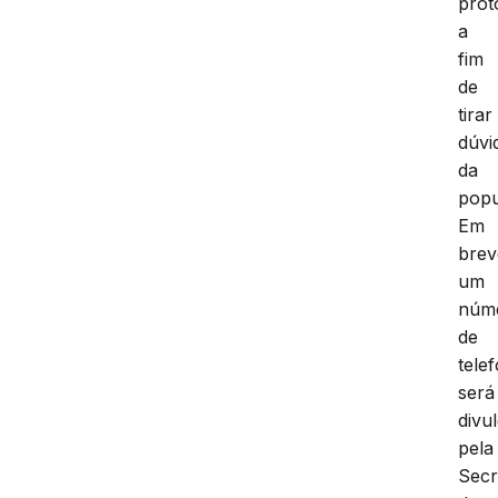
prot
a
fim
de
tirar
dúvi
da
popu
Em
brev
um
núm
de
tele
será
divu
pela
Secr