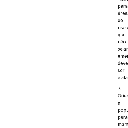
para
área
de
risco
que
não
seja
emer
dev
ser
evit
7.
Orie
a
pop
para
man