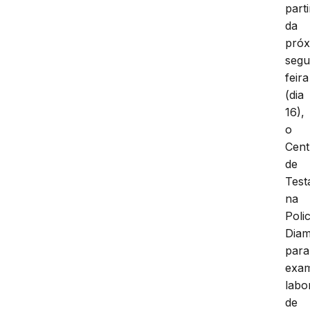
parti
da
próx
segu
feira
(dia
16),
o
Cent
de
Tes
na
Polic
Diam
para
exa
labo
de