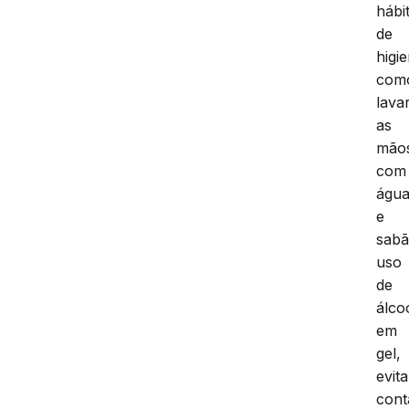
hábi
de
higi
com
lava
as
mão
com
águ
e
sabã
uso
de
álco
em
gel,
evita
cont