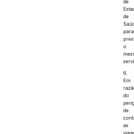
de
Esta
de
Saú
para
pres
o
mes
serv
6.
Em
razã
do
peri
de
cont
as
viag