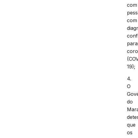
com
pes
com
diag
conf
para
coro
(CO
19);
4.
O
Gov
do
Mar
dete
que
os