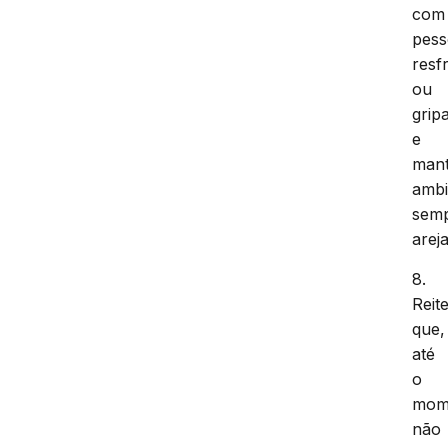
com
pess
resf
ou
grip
e
man
ambi
sem
arej
8.
Reit
que,
até
o
mom
não