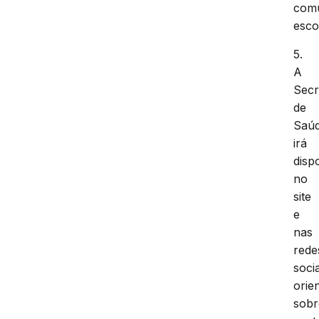
com
esco
5.
A
Secr
de
Saú
irá
dispo
no
site
e
nas
rede
socia
orie
sobr