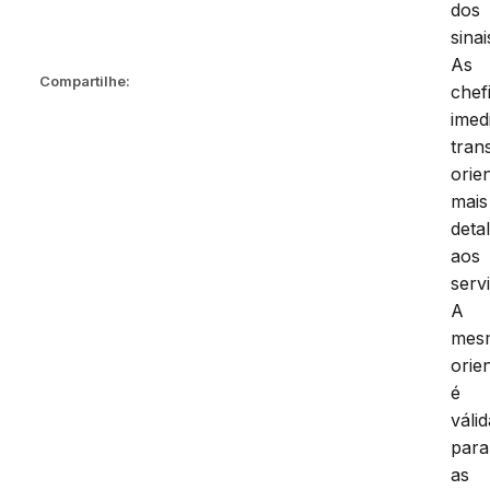
dos
sinai
As
Compartilhe:
chef
imed
tran
orie
mais
deta
aos
serv
A
mes
orie
é
válid
para
as