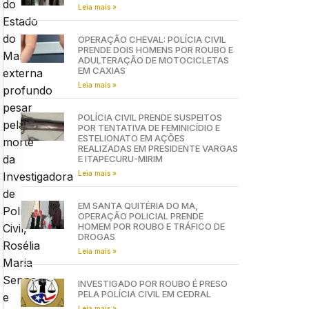
do
Leia mais »
Estado
do
OPERAÇÃO CHEVAL: POLÍCIA CIVIL
PRENDE DOIS HOMENS POR ROUBO E
Maranhão
ADULTERAÇÃO DE MOTOCICLETAS
EM CAXIAS
externa
Leia mais »
profundo
pesar
POLÍCIA CIVIL PRENDE SUSPEITOS
pela
POR TENTATIVA DE FEMINICÍDIO E
ESTELIONATO EM AÇÕES
morte
REALIZADAS EM PRESIDENTE VARGAS
da
E ITAPECURU-MIRIM
Leia mais »
Investigadora
de
EM SANTA QUITÉRIA DO MA,
Polícia
OPERAÇÃO POLICIAL PRENDE
HOMEM POR ROUBO E TRÁFICO DE
Civil,
DROGAS
Rosélia
Leia mais »
Maria
Senna
INVESTIGADO POR ROUBO É PRESO
PELA POLÍCIA CIVIL EM CEDRAL
e
Leia mais »