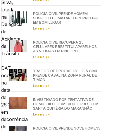
Silva,
lotada
POLÍCIA CIVIL PRENDE HOMEM
na
SUSPEITO DE MATAR O PRÓPRIO PAI
EM BOM LUGAR
Delegacia
Leia mais »
de
Acidente
POLÍCIA CIVIL RECUPERA 25
de
CELULARES E RESTITUI APARELHOS
ÀS VÍTIMAS EM PINHEIRO
Trânsito
Leia mais »
–
DAT,
TRÁFICO DE DROGAS: POLÍCIA CIVIL
ocorrida
PRENDE CASAL NA ZONA RURAL DE
TIMON
na
Leia mais »
data
de
INVESTIGADO POR TENTATIVA DE
HOMICÍDIO E HOMICÍDIO É PRESO EM
26.01.2020,
SANTA QUITÉRIA DO MARANHÃO
em
Leia mais »
decorrência
de
POLÍCIA CIVIL PRENDE NOVE HOMENS