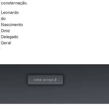
consternação.
Leonardo
do
Nascimento
Diniz
Delegado
Geral
voltar ao topo