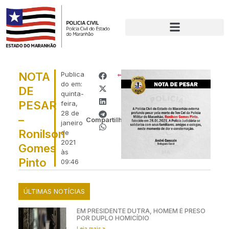
NOTA
Publica
VOLTAR
do em:
DE
quinta-
PESAR
feira,
28 de
–
Compartilhe:
janeiro
Ronilson
de
2021
Gomes
às
Pinto
09:46
ÚLTIMAS NOTÍCIAS
EM PRESIDENTE DUTRA, HOMEM É PRESO
POR DUPLO HOMICÍDIO
Leia mais »