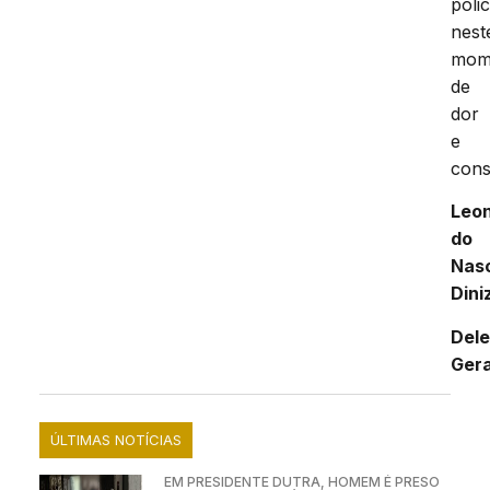
polic
nest
mom
de
dor
e
cons
Leo
do
Nas
Dini
Del
Gera
ÚLTIMAS NOTÍCIAS
EM PRESIDENTE DUTRA, HOMEM É PRESO