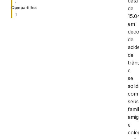
data
:
Compartilhe:
de
5
1
15.0
em
deco
de
acid
de
trâns
e
se
solid
com
seus
famil
amig
e
cole