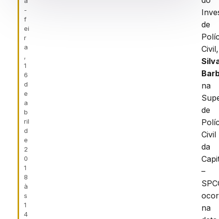
do
a
-
Inve
f
de
ei
Políc
r
a
Civil
,
Silv
1
Bar
6
d
na
e
Supe
a
de
b
ril
Políc
d
Civil
e
da
2
Capi
0
1
–
8
SPC
à
ocor
s
1
na
4