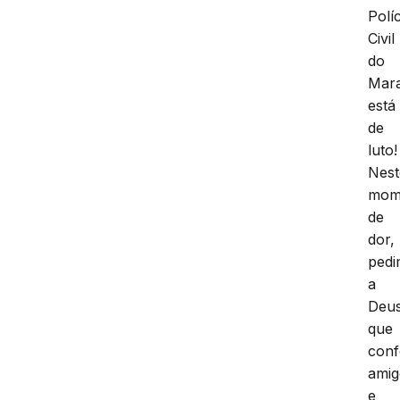
Políc
Civil
do
Mar
está
de
luto!
Nest
mom
de
dor,
ped
a
Deu
que
conf
amig
e