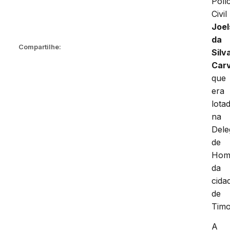
Políc
Civil
Joe
da
Compartilhe:
Silv
Car
que
era
lota
na
Dele
de
Homi
da
cida
de
Timo
A