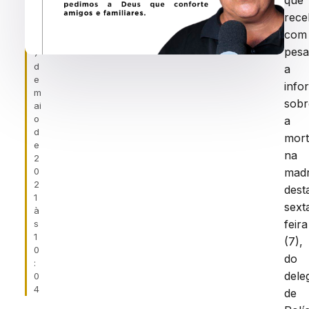
que
ei
r
rec
a
com
,
pesa
7
d
a
e
info
m
sobr
ai
o
a
d
mor
e
na
2
0
mad
2
dest
1
sext
à
feira
s
1
(7),
0
do
:
dele
0
4
de