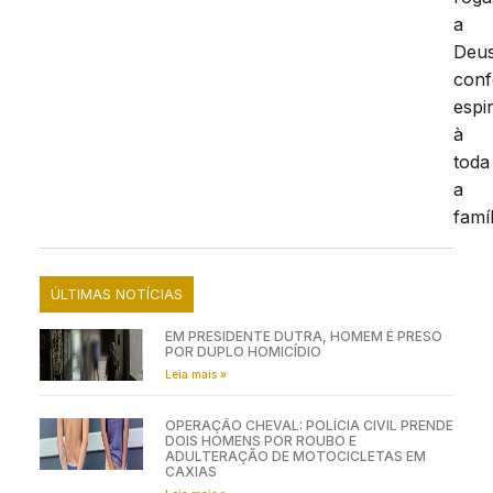
a
Deu
conf
espir
à
toda
a
famíl
ÚLTIMAS NOTÍCIAS
EM PRESIDENTE DUTRA, HOMEM É PRESO
POR DUPLO HOMICÍDIO
Leia mais »
OPERAÇÃO CHEVAL: POLÍCIA CIVIL PRENDE
DOIS HOMENS POR ROUBO E
ADULTERAÇÃO DE MOTOCICLETAS EM
CAXIAS