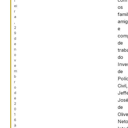
com
f
ei
os
r
famil
a
amig
,
2
e
9
com
d
de
e
n
trab
o
do
v
Inve
e
m
de
b
Políc
r
Civil,
o
Jeff
d
e
Jos
2
de
0
Olive
1
6
Neto
à