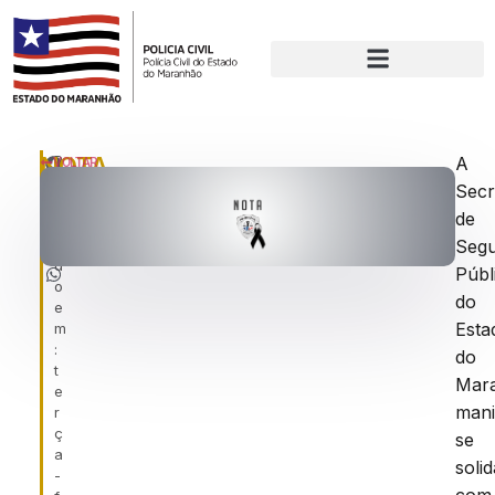
NOTA
P
A
VOLTAR
u
Secr
DE
bl
de
PESAR
ic
a
Seg
d
Públ
o
do
e
Esta
m
:
do
t
Mar
e
mani
r
ç
se
a
solid
-