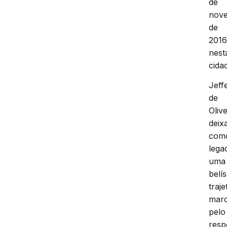
de
nov
de
2016
nest
cida
Jeff
de
Olive
deix
com
lega
uma
belí
traje
mar
pelo
resp