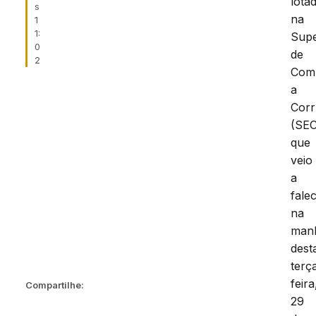
lota
s
na
1
1:
Supe
0
de
2
Com
a
Cor
(SE
que
veio
a
fale
na
man
dest
terç
feira
Compartilhe:
29