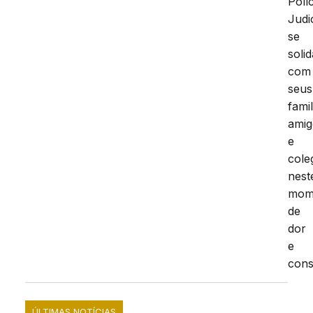
Políc
Judi
se
solid
com
seus
famil
amig
e
cole
nest
mom
de
dor
e
cons
ÚLTIMAS NOTÍCIAS