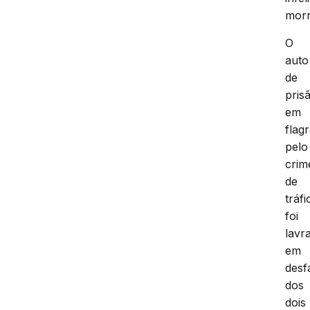
morr
O
auto
de
pris
em
flag
pelo
crim
de
tráfi
foi
lavr
em
desf
dos
dois