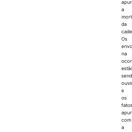
apur
a
mor
da
cade
Os
envo
na
ocor
estã
sen
ouvi
e
os
fato
apu
com
a