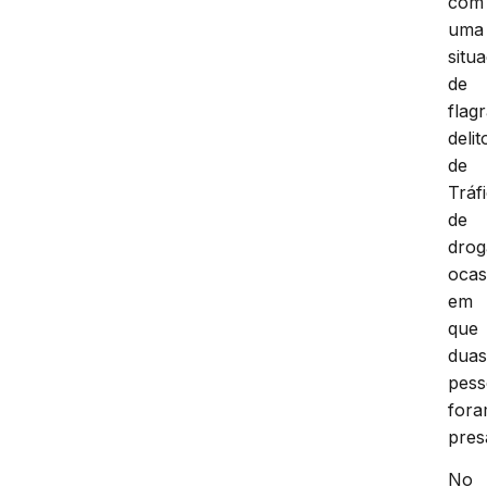
com
uma
situ
de
flag
delit
de
Tráf
de
drog
ocas
em
que
dua
pess
for
pres
No