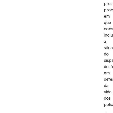
pres
proc
em
que
cons
inclu
a
situ
do
disp
desf
em
defe
da
vida
dos
polic