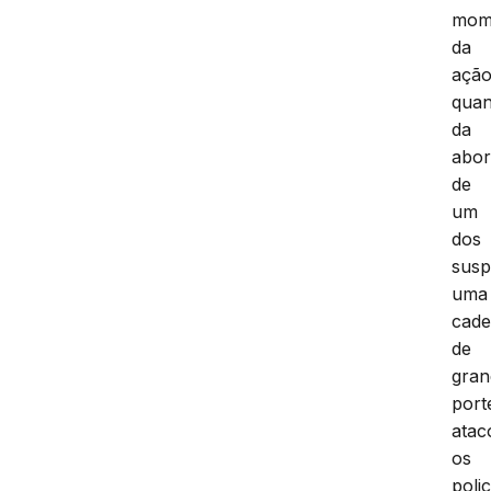
mom
da
ação
qua
da
abo
de
um
dos
susp
uma
cade
de
gran
port
atac
os
polic