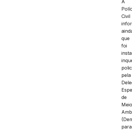
A
Políc
Civil
info
aind
que
foi
inst
inqu
polic
pela
Dele
Espe
de
Mei
Amb
(De
para