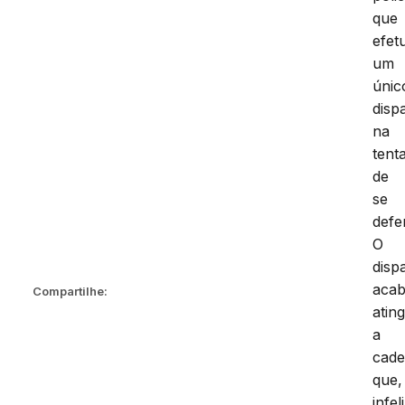
que
efet
um
únic
disp
na
tenta
de
se
defe
O
disp
aca
Compartilhe:
atin
a
cade
que,
infe