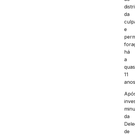
distr
da
culp
e
perm
fora
há
a
qua
11
anos
Apó
inve
minu
da
Dele
de