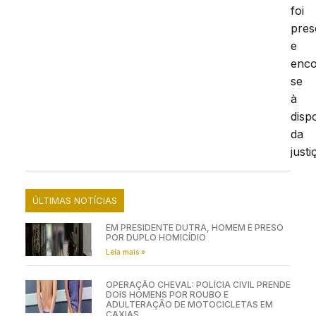
foi
pres
e
enco
se
à
disp
da
justi
ÚLTIMAS NOTÍCIAS
EM PRESIDENTE DUTRA, HOMEM É PRESO
POR DUPLO HOMICÍDIO
Leia mais »
OPERAÇÃO CHEVAL: POLÍCIA CIVIL PRENDE
DOIS HOMENS POR ROUBO E
ADULTERAÇÃO DE MOTOCICLETAS EM
CAXIAS