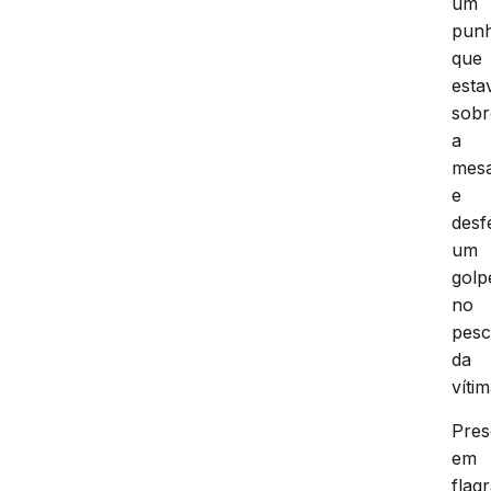
um
punh
que
esta
sobr
a
mes
e
desf
um
golp
no
pes
da
vítim
Pre
em
flag