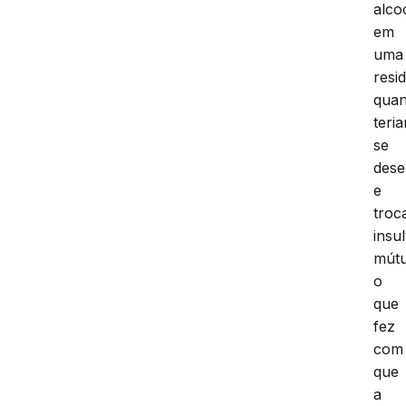
alco
em
uma
resi
qua
teri
se
dese
e
troc
insu
mútu
o
que
fez
com
que
a