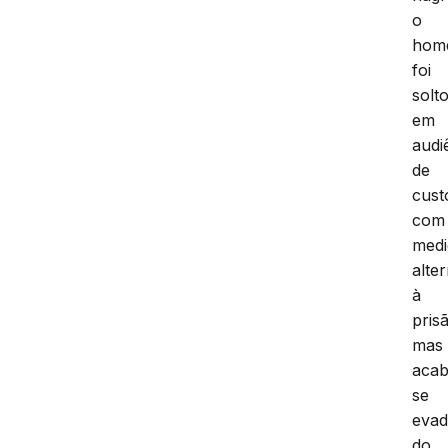
o
hom
foi
solt
em
audi
de
cust
com
medi
alte
à
pris
mas
aca
se
evad
do