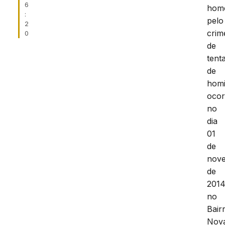
6
hom
:
pelo
2
crim
0
de
tenta
de
homi
ocor
no
dia
01
de
nov
de
2014
no
Bair
Nov