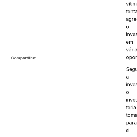
víti
tent
agre
o
inve
em
vári
opor
Compartilhe:
Seg
a
inve
o
inve
teria
tom
para
si