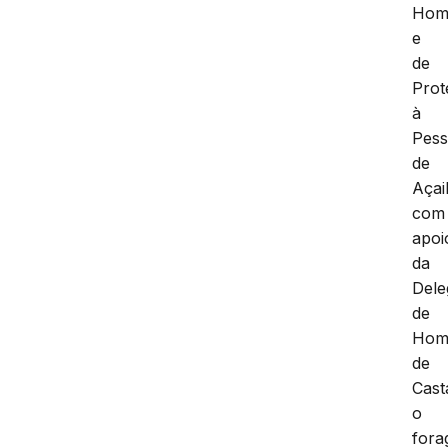
Homi
e
de
Prot
à
Pes
de
Açai
com
apoi
da
Dele
de
Homi
de
Cast
o
fora