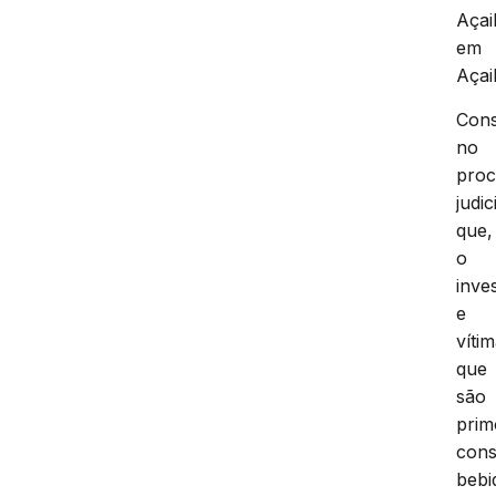
Açai
em
Açai
Cons
no
proc
judic
que,
o
inve
e
vítim
que
são
prim
con
bebi