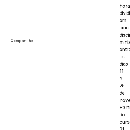
hora
divid
em
cinc
disci
Compartilhe:
mini
entr
os
dias
11
e
25
de
nov
Part
do
curs
31