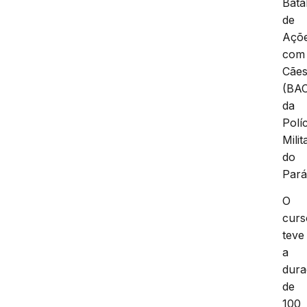
Bata
de
Açõ
com
Cãe
(BA
da
Políc
Milit
do
Pará
O
curs
teve
a
dur
de
100