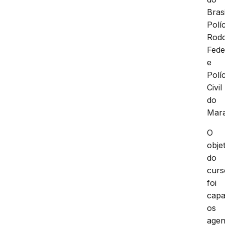
Brasi
Políc
Rodo
Fede
e
Políc
Civil
do
Mar
O
obje
do
curs
foi
capa
os
agen