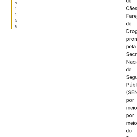
de
s
Cãe
1
1:
Fare
5
de
8
Drog
pro
pela
Secr
Naci
de
Seg
Públ
(SE
por
mei
por
mei
do