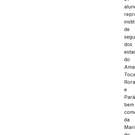
alun
repr
insti
de
segu
dos
esta
do
Ama
Toca
Ror
e
Pará
bem
com
da
Mar
do