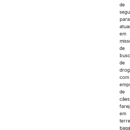
de
segu
para
atu
em
miss
de
bus
de
drog
com
emp
de
cães
fare
em
terr
baga